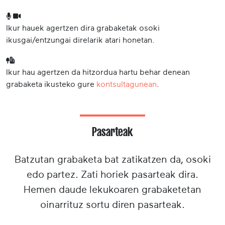
Ikur hauek agertzen dira grabaketak osoki
ikusgai/entzungai direlarik atari honetan.
Ikur hau agertzen da hitzordua hartu behar denean
grabaketa ikusteko gure
kontsultagunean
.
Pasarteak
Batzutan grabaketa bat zatikatzen da, osoki
edo partez. Zati horiek pasarteak dira.
Hemen daude lekukoaren grabaketetan
oinarrituz sortu diren pasarteak.