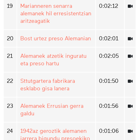
19
Marianneren senarra
0:02:12
alemanek hil erresistentzian
aritzeagatik
20
Bost urtez preso Alemanian
0:02:01
21
Alemanek atzetik inguratu
0:02:05
eta preso hartu
22
Sttutgartera fabrikara
0:01:50
esklabo gisa lanera
23
Alemanek Errusian gerra
0:01:56
galdu
24
1942az geroztik alemanen
0:01:06
jarrera bigundu presoekiko