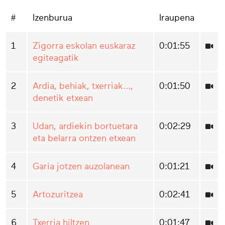
#
Izenburua
Iraupena
1
Zigorra eskolan euskaraz
0:01:55
egiteagatik
2
Ardia, behiak, txerriak...,
0:01:50
denetik etxean
3
Udan, ardiekin bortuetara
0:02:29
eta belarra ontzen etxean
4
Garia jotzen auzolanean
0:01:21
5
Artozuritzea
0:02:41
6
Txerria hiltzen
0:01:47