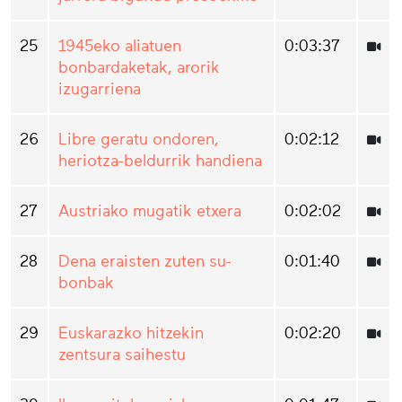
25
1945eko aliatuen
0:03:37
bonbardaketak, arorik
izugarriena
26
Libre geratu ondoren,
0:02:12
heriotza-beldurrik handiena
27
Austriako mugatik etxera
0:02:02
28
Dena eraisten zuten su-
0:01:40
bonbak
29
Euskarazko hitzekin
0:02:20
zentsura saihestu