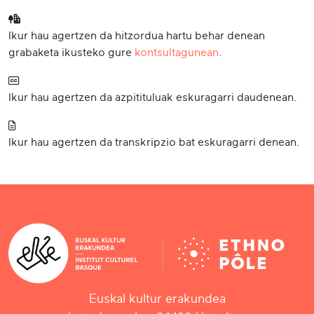
Ikur hau agertzen da hitzordua hartu behar denean
grabaketa ikusteko gure
kontsultagunean
.
Ikur hau agertzen da azpitituluak eskuragarri daudenean.
Ikur hau agertzen da transkripzio bat eskuragarri denean.
Euskal kultur erakundea