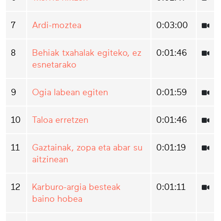
7
Ardi-moztea
0:03:00
8
Behiak txahalak egiteko, ez
0:01:46
esnetarako
9
Ogia labean egiten
0:01:59
10
Taloa erretzen
0:01:46
11
Gaztainak, zopa eta abar su
0:01:19
aitzinean
12
Karburo-argia besteak
0:01:11
baino hobea