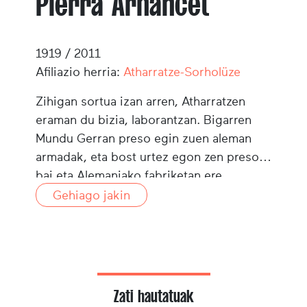
Pierra Arhancet
1919 / 2011
Afiliazio herria:
Atharratze-Sorholüze
Zihigan sortua izan arren, Atharratzen
eraman du bizia, laborantzan. Bigarren
Mundu Gerran preso egin zuen aleman
armadak, eta bost urtez egon zen preso,
bai eta Alemaniako fabriketan ere,
Stuttgarten, batez ere.
Gehiago jakin
Zati hautatuak