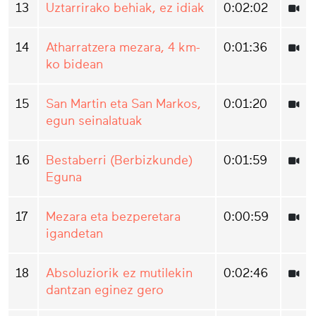
13
Uztarrirako behiak, ez idiak
0:02:02
14
Atharratzera mezara, 4 km-
0:01:36
ko bidean
15
San Martin eta San Markos,
0:01:20
egun seinalatuak
16
Bestaberri (Berbizkunde)
0:01:59
Eguna
17
Mezara eta bezperetara
0:00:59
igandetan
18
Absoluziorik ez mutilekin
0:02:46
dantzan eginez gero