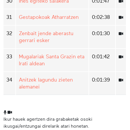
30
Ihes egiteko saiakera
0:01:47
31
Gestapokoak Atharratzen
0:02:38
32
Zenbait jende aberastu
0:01:30
gerrari esker
33
Mugalariak Santa Grazin eta
0:01:42
Irati aldean
34
Anitzek lagundu zieten
0:01:39
alemanei
Ikur hauek agertzen dira grabaketak osoki
ikusgai/entzungai direlarik atari honetan.