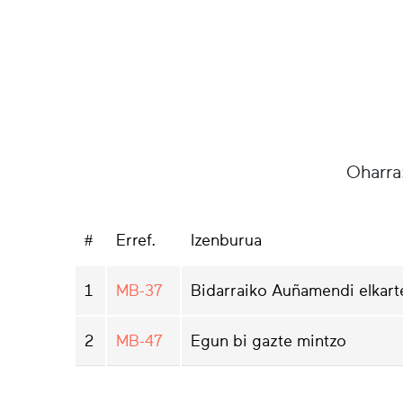
Oharra
#
Erref.
Izenburua
1
MB-37
Bidarraiko Auñamendi elkarte
2
MB-47
Egun bi gazte mintzo