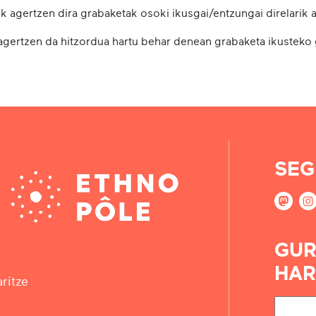
k agertzen dira grabaketak osoki ikusgai/entzungai direlarik a
 agertzen da hitzordua hartu behar denean grabaketa ikusteko
SEG
GUR
HAR
ritze