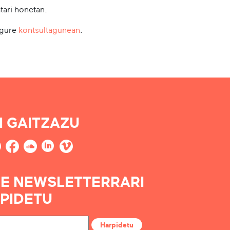
tari honetan.
 gure
kontsultagunean
.
I GAITZAZU
E NEWSLETTERRARI
PIDETU
Harpidetu