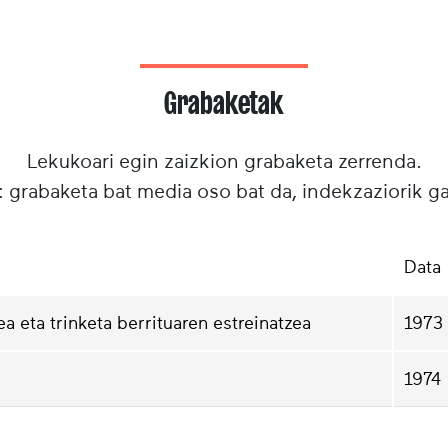
Grabaketak
Lekukoari egin zaizkion grabaketa zerrenda.
: grabaketa bat media oso bat da, indekzaziorik g
Data
a eta trinketa berrituaren estreinatzea
1973
1974