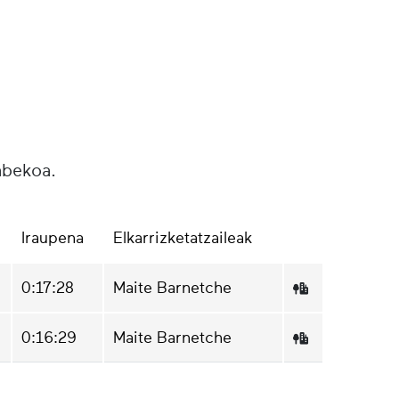
abekoa.
Iraupena
Elkarrizketatzaileak
0:17:28
Maite Barnetche
0:16:29
Maite Barnetche