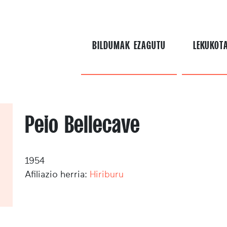
BILDUMAK EZAGUTU
LEKUKOT
Peio Bellecave
1954
Afiliazio herria:
Hiriburu