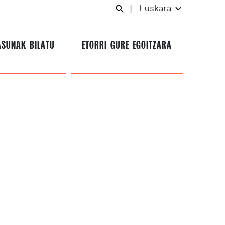
|
Euskara
ASUNAK BILATU
ETORRI GURE EGOITZARA