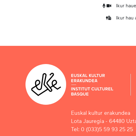
Ikur haue
Ikur hau
Euskal kultur erakundea
Lota Jauregia - 64480 Uzta
Tel: 0 (033)5 59 93 25 25