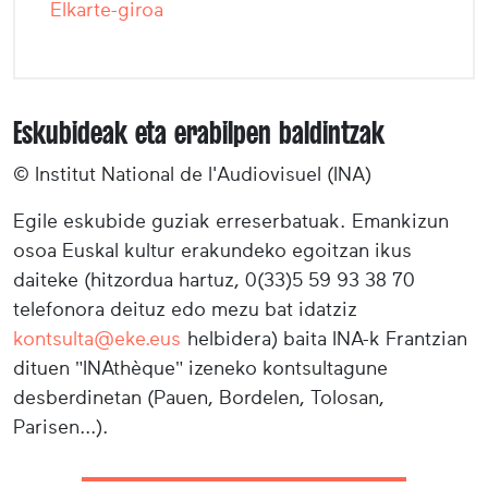
Elkarte-giroa
Eskubideak eta erabilpen baldintzak
© Institut National de l'Audiovisuel (INA)
Egile eskubide guziak erreserbatuak. Emankizun
osoa Euskal kultur erakundeko egoitzan ikus
daiteke (hitzordua hartuz, 0(33)5 59 93 38 70
telefonora deituz edo mezu bat idatziz
kontsulta@eke.eus
helbidera) baita INA-k Frantzian
dituen "INAthèque" izeneko kontsultagune
desberdinetan (Pauen, Bordelen, Tolosan,
Parisen...).