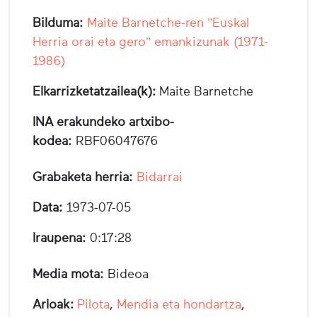
Bilduma:
Maite Barnetche-ren "Euskal
Herria orai eta gero" emankizunak (1971-
1986)
Elkarrizketatzailea(k):
Maite Barnetche
INA erakundeko artxibo-
kodea:
RBF06047676
Grabaketa herria:
Bidarrai
Data:
1973-07-05
Iraupena:
0:17:28
Media mota:
Bideoa
Arloak:
Pilota
,
Mendia eta hondartza
,