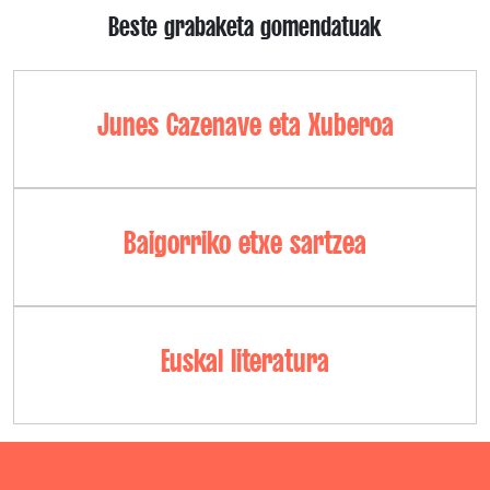
Beste grabaketa gomendatuak
Junes Cazenave eta Xuberoa
Baigorriko etxe sartzea
Euskal literatura