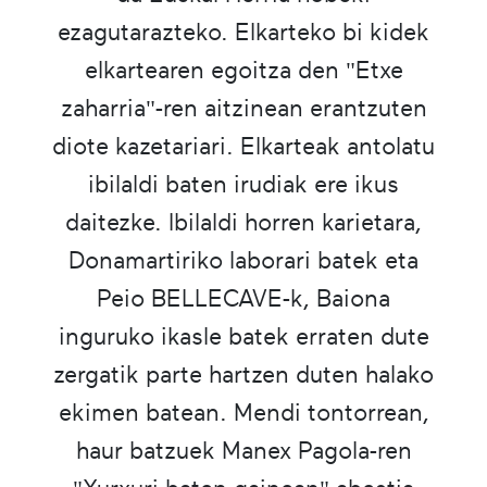
ezagutarazteko. Elkarteko bi kidek
elkartearen egoitza den "Etxe
zaharria"-ren aitzinean erantzuten
diote kazetariari. Elkarteak antolatu
ibilaldi baten irudiak ere ikus
daitezke. Ibilaldi horren karietara,
Donamartiriko laborari batek eta
Peio BELLECAVE-k, Baiona
inguruko ikasle batek erraten dute
zergatik parte hartzen duten halako
ekimen batean. Mendi tontorrean,
haur batzuek Manex Pagola-ren