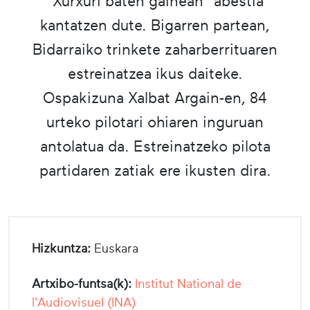
"Xurxuri baten gainean" abestia
kantatzen dute. Bigarren partean,
Bidarraiko trinkete zaharberrituaren
estreinatzea ikus daiteke.
Ospakizuna Xalbat Argain-en, 84
urteko pilotari ohiaren inguruan
antolatua da. Estreinatzeko pilota
partidaren zatiak ere ikusten dira.
Hizkuntza:
Euskara
Artxibo-funtsa(k):
Institut National de
l'Audiovisuel (INA)