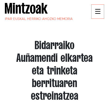
IPAR EUSKAL HERRIKO AHOZKO MEMORIA
Bidarraiko
Auñamendi elkartea
eta trinketa
berrituaren
estreinatzea