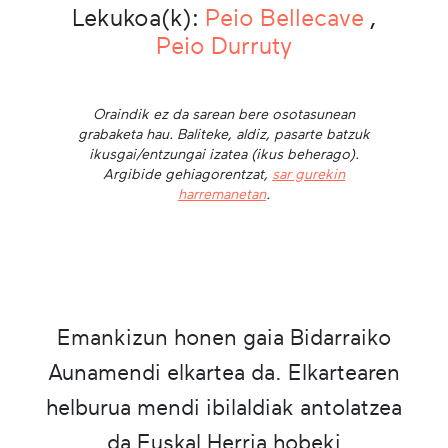
Lekukoa(k):
Peio Bellecave
,
Peio Durruty
Oraindik ez da sarean bere osotasunean
grabaketa hau. Baliteke, aldiz, pasarte batzuk
ikusgai/entzungai izatea (ikus beherago).
Argibide gehiagorentzat,
sar gurekin
harremanetan
.
Emankizun honen gaia Bidarraiko
Aunamendi elkartea da. Elkartearen
helburua mendi ibilaldiak antolatzea
da Euskal Herria hobeki