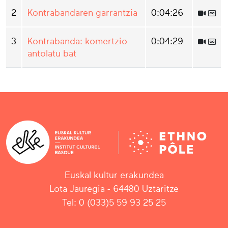
2
Kontrabandaren garrantzia
0:04:26
3
Kontrabanda: komertzio
0:04:29
antolatu bat
Euskal kultur erakundea
Lota Jauregia - 64480 Uztaritze
Tel: 0 (033)5 59 93 25 25