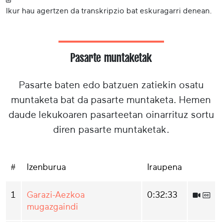
Ikur hau agertzen da transkripzio bat eskuragarri denean.
Pasarte muntaketak
Pasarte baten edo batzuen zatiekin osatu
muntaketa bat da pasarte muntaketa. Hemen
daude lekukoaren pasarteetan oinarrituz sortu
diren pasarte muntaketak.
#
Izenburua
Iraupena
1
Garazi-Aezkoa
0:32:33
mugazgaindi