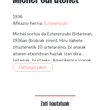
1936
Afiliazio herria:
Ezterenzubi
Michel sortua da Ezterenzubi Bidartean,
1936an (bizkiak ziren). Hiru ilabete
zituztenetik 10 urtetaraino, bi anaiak
aitaren etxondoan haziak izan dira
(aitamak, bizitzeko, Ameriketara joanak
zirelakotz). 1949an familia osoa
Gehiago jakin
(hirugarren anaia bat sortu da artean
Ameriketan) plantatzen da definitiboki
Bidartean, amaren etxondoan. Michelek
berak, zenbat urte berantago, aitaren
segida hartuko du. Laborantxa eta
Zati hautatuak
artzaingoarekin batera, kontrabandak sos