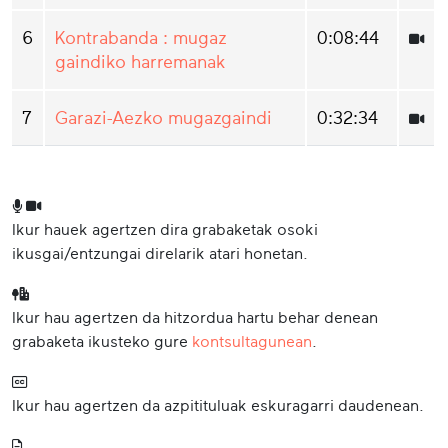
6
Kontrabanda : mugaz
0:08:44
gaindiko harremanak
7
Garazi-Aezko mugazgaindi
0:32:34
Ikur hauek agertzen dira grabaketak osoki
ikusgai/entzungai direlarik atari honetan.
Ikur hau agertzen da hitzordua hartu behar denean
grabaketa ikusteko gure
kontsultagunean
.
Ikur hau agertzen da azpitituluak eskuragarri daudenean.