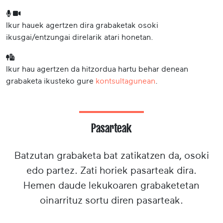
Ikur hauek agertzen dira grabaketak osoki
ikusgai/entzungai direlarik atari honetan.
Ikur hau agertzen da hitzordua hartu behar denean
grabaketa ikusteko gure
kontsultagunean
.
Pasarteak
Batzutan grabaketa bat zatikatzen da, osoki
edo partez. Zati horiek pasarteak dira.
Hemen daude lekukoaren grabaketetan
oinarrituz sortu diren pasarteak.