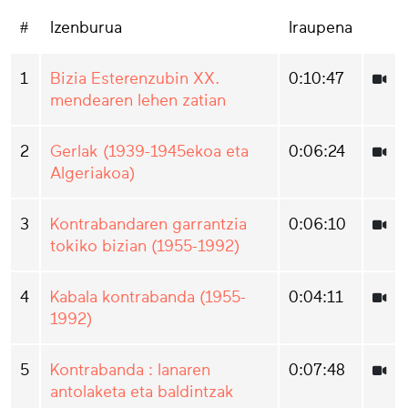
#
Izenburua
Iraupena
1
Bizia Esterenzubin XX.
0:10:47
mendearen lehen zatian
2
Gerlak (1939-1945ekoa eta
0:06:24
Algeriakoa)
3
Kontrabandaren garrantzia
0:06:10
tokiko bizian (1955-1992)
4
Kabala kontrabanda (1955-
0:04:11
1992)
5
Kontrabanda : lanaren
0:07:48
antolaketa eta baldintzak