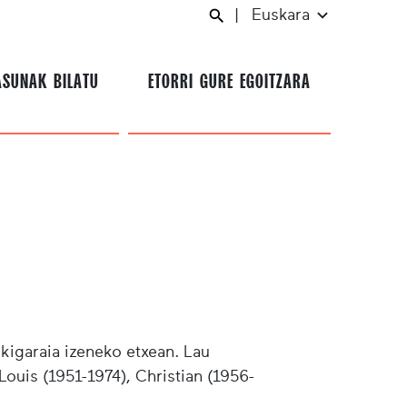
|
Euskara
ASUNAK BILATU
ETORRI GURE EGOITZARA
kigaraia izeneko etxean. Lau
Louis (1951-1974), Christian (1956-