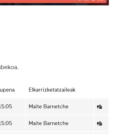
abekoa.
aupena
Elkarrizketatzaileak
15:05
Maite Barnetche
15:05
Maite Barnetche