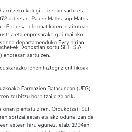
Biarritzeko kolegio-lizeoan sartu eta
972 urteetan, Pauen Maths sup-Maths
 Enpresa-Informatikaren Institutuan
dustria eta enpresarako goi-mailako
Essonne departamenduko Evry hirian
uchet-ek Donostian sortu SETI S.A
a) enpresan sartu zen.
 euskarazko lehen hiztegi zientifikoak
ipuzkoako Farmazien Batasunean (UFG)
ren zerbitzu hornitzaile zelarik.
onan plantatu ziren. Ordukotzat, SEI
ren sortzaileetan eta akzioduna izan da
81ean astean hiru egunez, etab. 1994an