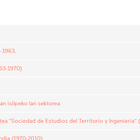
8-1963.
963-1970)
an isilpeko lan sektorea
atea "Sociedad de Estudios del Territorio y Ingenieria"
andia (1970-2010)