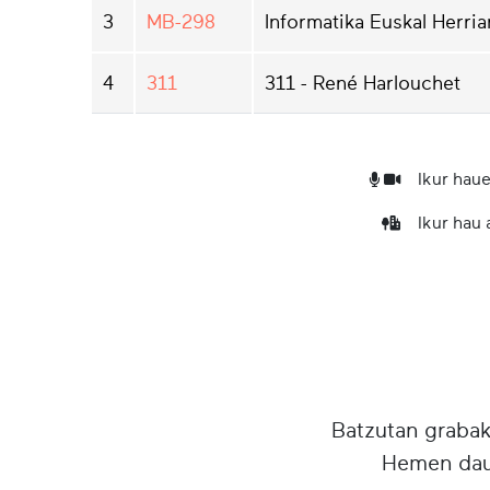
3
MB-298
Informatika Euskal Herria
4
311
311 - René Harlouchet
Ikur haue
Ikur hau
Batzutan grabake
Hemen daud