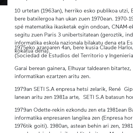
10 urtetan (1963an), herriko esko publikoa utzi, 
bere batxilergoa han ukan zuen 1970ean. 1970-1
spé matematika ikasketak egin ondoan, CNAM-eko
segitu zuen Paris 3 unibertsitatean (geroztik, in
informatika eskola nazionala bilakatu dena eta 
1975eko azaroaren 4an, bere kusia Claude Harlo
kokatua dena).
(Sociedad de Estudios del Territorio y Ingenieri
Garai berean gainera, Elhuyar taldearen bitartez,
informatikan ezartzen aritu zen.
1979an SETI S.A enpresa hetsi zelarik, René G
lanean aritu zen 1981a arte, SETI S.A batasun hor
1979an Odette-rekin ezkondu zen eta 1981ean Bai
informatika enpresaren langilea zen (Enpresa hor
1976tik goiti). 1980an, astean behin ari zen, 19