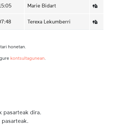
15:05
Marie Bidart
07:48
Terexa Lekumberri
tari honetan.
 gure
kontsultagunean
.
k pasarteak dira.
 pasarteak.