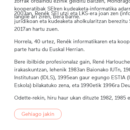
zorrak ordaindu ezinik gelditu baitzen, Mondrag
kooperatibak SEIren kudeaketa-informatika adar
2003an, Renék SEI utzi eta LKS-era joan zen (in
langile ari ziren, bera barne.
juridikoan eta kudeaketa aholkularitzan berezitu 
2017an hartu zuen.
Horrela, 40 urtez, Renék informatikaren eta ko
parte hartu du Euskal Herrian.
Bere ibilbide profesionalaz gain, René Harlouche
irakaskuntzan, lehenik 1983an Baionako IUTn, 19
Institutuan (IDLS), 1995ean gaur egungo ESTIA (
Eskola
) bilakatuko zena, eta 1990etik 1996ra Deu
Odette-rekin, hiru haur ukan dituzte 1982, 1985 
Gehiago jakin