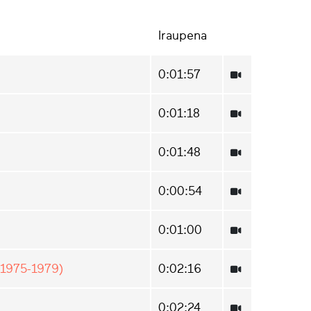
Iraupena
0:01:57
0:01:18
0:01:48
0:00:54
0:01:00
 (1975-1979)
0:02:16
0:02:24