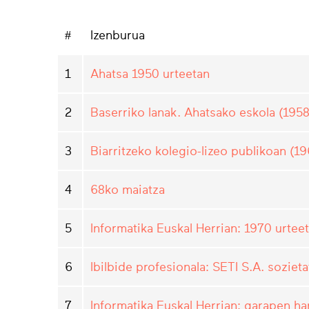
#
Izenburua
1
Ahatsa 1950 urteetan
2
Baserriko lanak. Ahatsako eskola (195
3
Biarritzeko kolegio-lizeo publikoan (1
4
68ko maiatza
5
Informatika Euskal Herrian: 1970 urteet
6
Ibilbide profesionala: SETI S.A. soziet
7
Informatika Euskal Herrian: garapen h