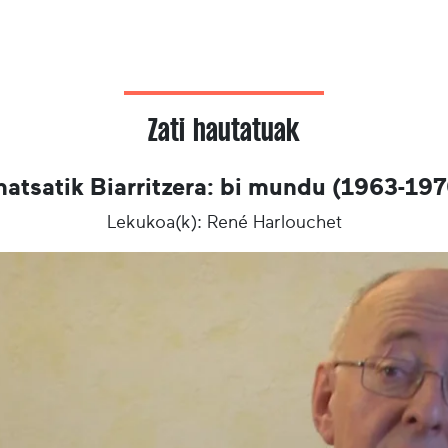
Zati hautatuak
atsatik Biarritzera: bi mundu (1963-19
Lekukoa(k): René Harlouchet