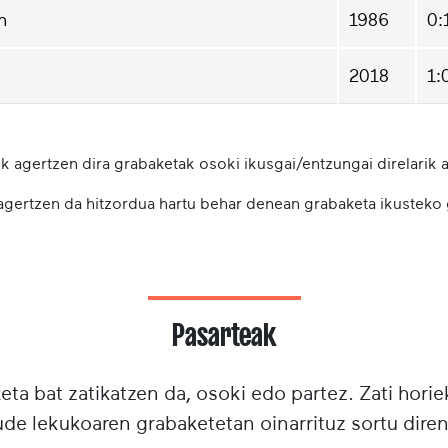
n
1986
0:
2018
1:
k agertzen dira grabaketak osoki ikusgai/entzungai direlarik a
 agertzen da hitzordua hartu behar denean grabaketa ikusteko
Pasarteak
ta bat zatikatzen da, osoki edo partez. Zati horie
e lekukoaren grabaketetan oinarrituz sortu diren