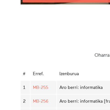
Oharra
#
Erref.
Izenburua
1
MB-255
Aro berri: informatika
2
MB-256
Aro berri: informatika [f