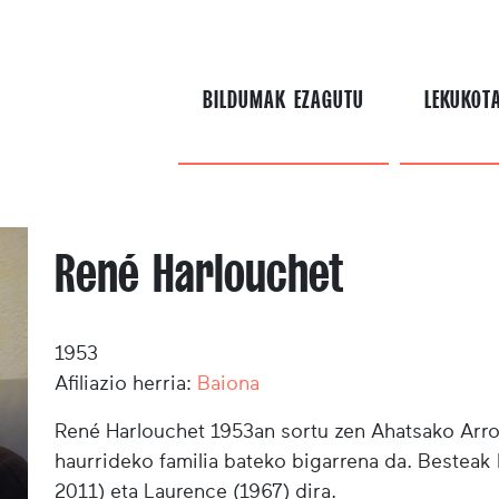
BILDUMAK EZAGUTU
LEKUKOT
René Harlouchet
1953
Afiliazio herria:
Baiona
René Harlouchet
1953an sortu zen
Ahatsako
Arro
haurrideko familia bateko bigarrena da. Besteak 
2011) eta Laurence (1967) dira.