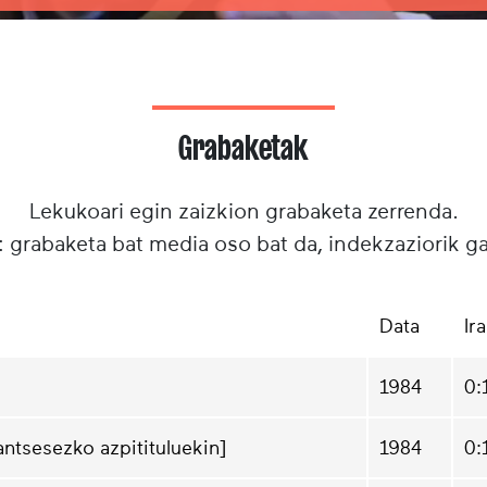
Grabaketak
Lekukoari egin zaizkion grabaketa zerrenda.
: grabaketa bat media oso bat da, indekzaziorik g
Data
Ir
1984
0:
rantsesezko azpitituluekin]
1984
0: