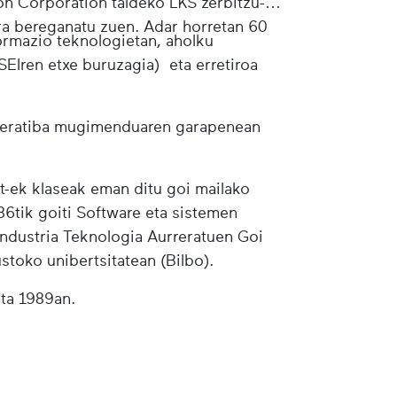
on Corporation taldeko LKS zerbitzu-
ra bereganatu zuen. Adar horretan 60
formazio teknologietan, aholku
SEIren etxe buruzagia) eta erretiroa
operatiba mugimenduaren garapenean
t-ek klaseak eman ditu goi mailako
86tik goiti Software eta sistemen
Industria Teknologia Aurreratuen Goi
stoko unibertsitatean (Bilbo).
eta 1989an.