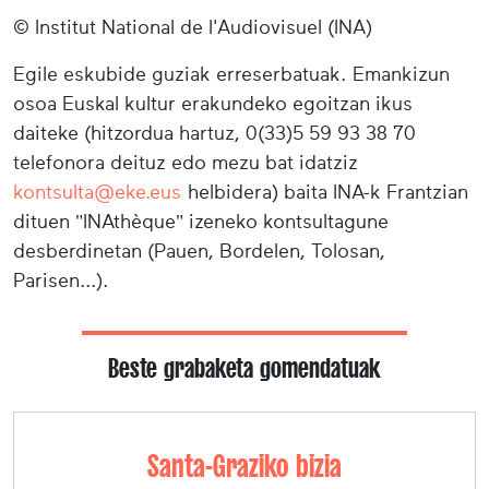
© Institut National de l'Audiovisuel (INA)
Egile eskubide guziak erreserbatuak. Emankizun
osoa Euskal kultur erakundeko egoitzan ikus
daiteke (hitzordua hartuz, 0(33)5 59 93 38 70
telefonora deituz edo mezu bat idatziz
kontsulta@eke.eus
helbidera) baita INA-k Frantzian
dituen "INAthèque" izeneko kontsultagune
desberdinetan (Pauen, Bordelen, Tolosan,
Parisen...).
Beste grabaketa gomendatuak
Santa-Graziko bizia