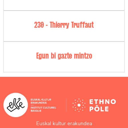
230 - Thierry Truffaut
Egun bi gazte mintzo
Euskal kultur erakundea