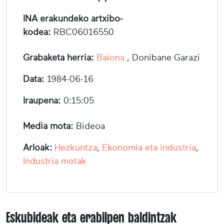
INA erakundeko artxibo-
kodea:
RBC06016550
Grabaketa herria:
Baiona
, Donibane Garazi
Data:
1984-06-16
Iraupena:
0:15:05
Media mota:
Bideoa
Arloak:
Hezkuntza
,
Ekonomia eta industria
,
Industria motak
Eskubideak eta erabilpen baldintzak