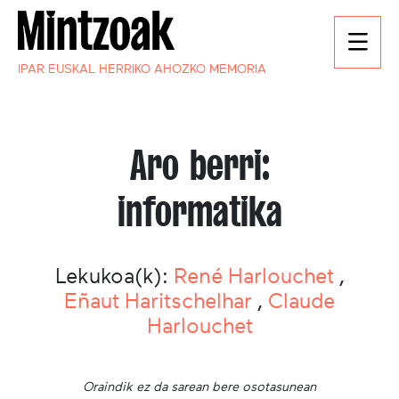
IPAR EUSKAL HERRIKO AHOZKO MEMORIA
Aro berri:
informatika
Lekukoa(k):
René Harlouchet
,
Eñaut Haritschelhar
,
Claude
Harlouchet
Oraindik ez da sarean bere osotasunean