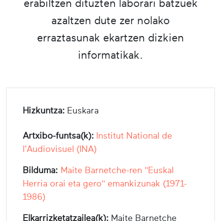
erabiltzen dituzten laborari batzuek
azaltzen dute zer nolako
erraztasunak ekartzen dizkien
informatikak.
Hizkuntza:
Euskara
Artxibo-funtsa(k):
Institut National de
l'Audiovisuel (INA)
Bilduma:
Maite Barnetche-ren "Euskal
Herria orai eta gero" emankizunak (1971-
1986)
Elkarrizketatzailea(k):
Maite Barnetche