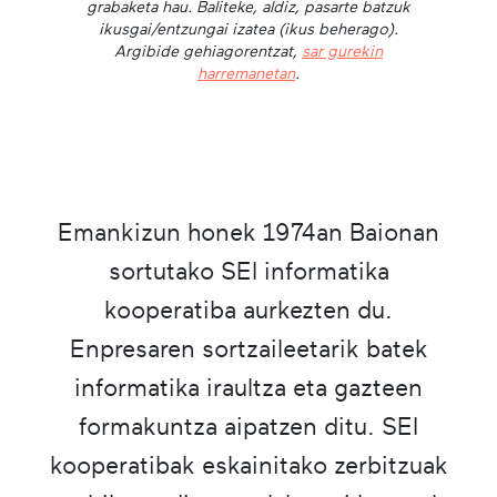
grabaketa hau. Baliteke, aldiz, pasarte batzuk
ikusgai/entzungai izatea (ikus beherago).
Argibide gehiagorentzat,
sar gurekin
harremanetan
.
Emankizun honek 1974an Baionan
sortutako SEI informatika
kooperatiba aurkezten du.
Enpresaren sortzaileetarik batek
informatika iraultza eta gazteen
formakuntza aipatzen ditu. SEI
kooperatibak eskainitako zerbitzuak