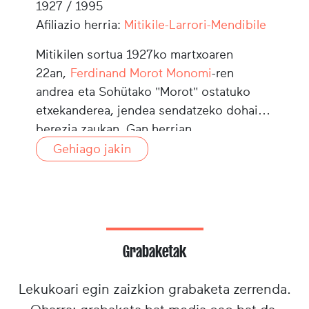
1927 / 1995
Afiliazio herria:
Mitikile-Larrori-Mendibile
Mitikilen sortua 1927ko martxoaren
22an,
Ferdinand Morot Monomi
-ren
andrea eta Sohütako "Morot" ostatuko
etxekanderea, jendea sendatzeko dohain
berezia zaukan. Gan herrian
zendua 1995ko maiatzaren 28an, Mitikilen
Gehiago jakin
ehortzia izan da.
Grabaketak
Lekukoari egin zaizkion grabaketa zerrenda.