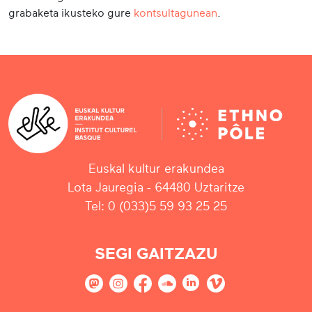
grabaketa ikusteko gure
kontsultagunean
.
Euskal kultur erakundea
Lota Jauregia - 64480 Uztaritze
Tel: 0 (033)5 59 93 25 25
SEGI GAITZAZU