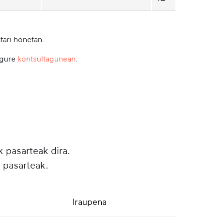
tari honetan.
 gure
kontsultagunean
.
k pasarteak dira.
 pasarteak.
Iraupena