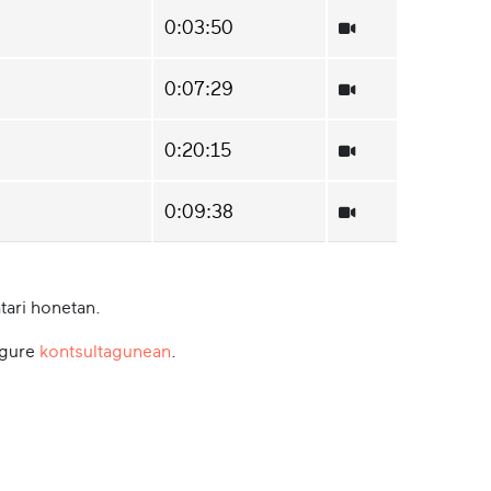
0:03:50
0:07:29
0:20:15
0:09:38
tari honetan.
 gure
kontsultagunean
.