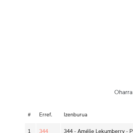
Oharra
#
Erref.
Izenburua
1
344
344 - Amélie Lekumberry - P