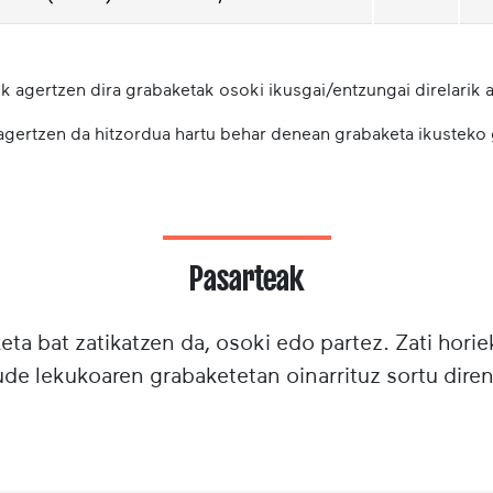
k agertzen dira grabaketak osoki ikusgai/entzungai direlarik a
 agertzen da hitzordua hartu behar denean grabaketa ikusteko
Pasarteak
ta bat zatikatzen da, osoki edo partez. Zati horie
e lekukoaren grabaketetan oinarrituz sortu diren