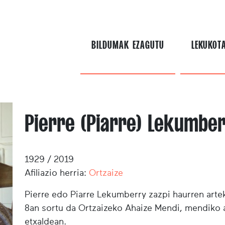
BILDUMAK EZAGUTU
LEKUKOT
Pierre (Piarre) Lekumbe
1929 / 2019
Afiliazio herria:
Ortzaize
Pierre edo Piarre Lekumberry
zazpi haurren arte
8an sortu da Ortzaizeko Ahaize Mendi, mendiko 
etxaldean.