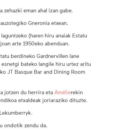
tea zehazki eman ahal izan gabe.
u auzotegiko Gneronia etxean.
 laguntzeko (haren hiru anaiak Estatu
ara joan arte 1950eko abenduan.
tatu berdineko Gardnervillen lane
 esnetgi bateko langile hiru urtez aritu
leko JT Basque Bar and Dining Room
a jotzen du herrira eta
Amélie
rekin
ndikoa etxaldeak joriaraziko dituzte.
e Lekumberryk.
tu ondotik zendu da.