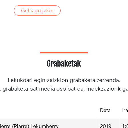
Gehiago jakin
Grabaketak
Lekukoari egin zaizkion grabaketa zerrenda.
: grabaketa bat media oso bat da, indekzaziorik g
Data
Ir
ierre (Piarre) Lekumberry
2019
1: