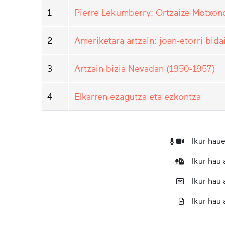
1
Pierre Lekumberry: Ortzaize Motxond
2
Ameriketara artzain: joan-etorri bida
3
Artzain bizia Nevadan (1950-1957)
4
Elkarren ezagutza eta ezkontza
Ikur haue
Ikur hau
Ikur hau
Ikur hau 