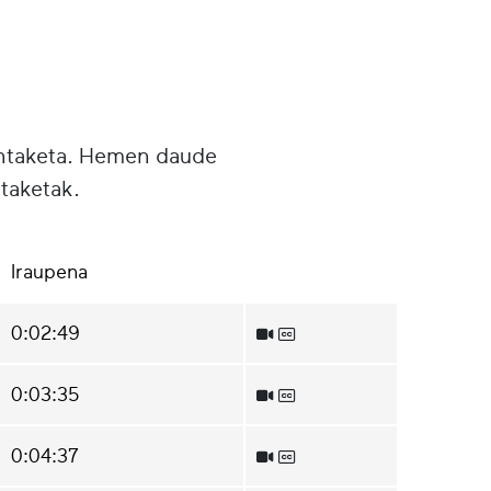
untaketa. Hemen daude
taketak.
Iraupena
0:02:49
0:03:35
0:04:37