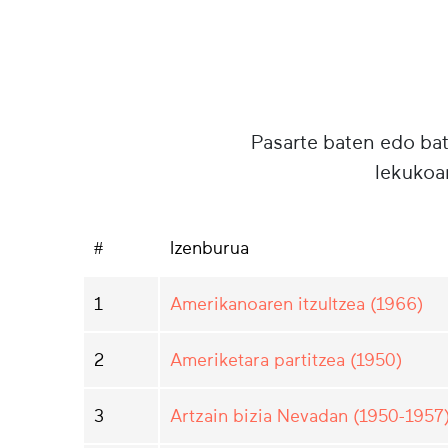
Pasarte baten edo ba
lekukoa
#
Izenburua
1
Amerikanoaren itzultzea (1966)
2
Ameriketara partitzea (1950)
3
Artzain bizia Nevadan (1950-1957