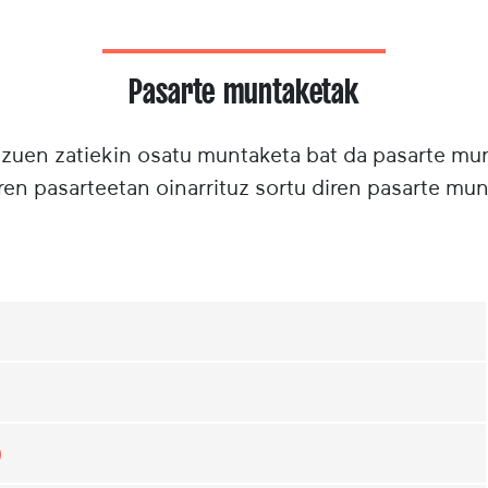
Pasarte muntaketak
tzuen zatiekin osatu muntaketa bat da pasarte m
ren pasarteetan oinarrituz sortu diren pasarte mun
)