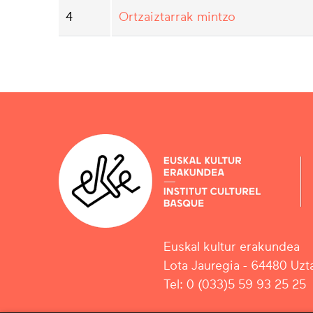
4
Ortzaiztarrak mintzo
Euskal kultur erakundea
Lota Jauregia - 64480 Uzta
Tel: 0 (033)5 59 93 25 25