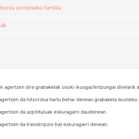
oinia sortetxeko familia
iak
k agertzen dira grabaketak osoki ikusgai/entzungai direlarik a
 agertzen da hitzordua hartu behar denean grabaketa ikusteko
 agertzen da azpitituluak eskuragarri daudenean.
agertzen da transkripzio bat eskuragarri denean.