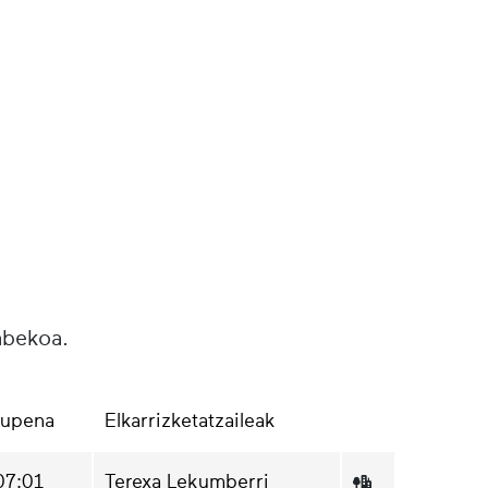
abekoa.
aupena
Elkarrizketatzaileak
07:01
Terexa Lekumberri