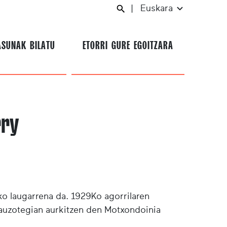
|
Euskara
ASUNAK BILATU
ETORRI GURE EGOITZARA
rry
ko laugarrena da. 1929Ko agorrilaren
auzotegian aurkitzen den Motxondoinia