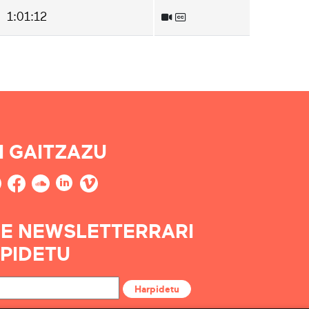
1:01:12
I GAITZAZU
E NEWSLETTERRARI
PIDETU
Harpidetu