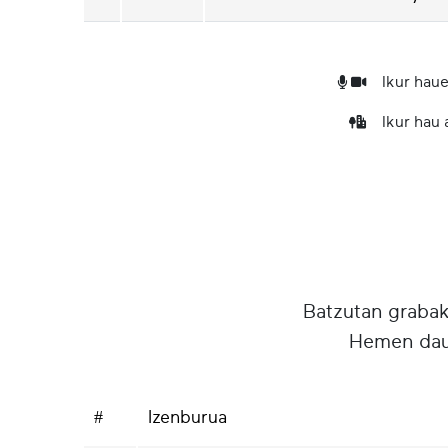
Ikur haue
Ikur hau
Batzutan grabake
Hemen daud
#
Izenburua