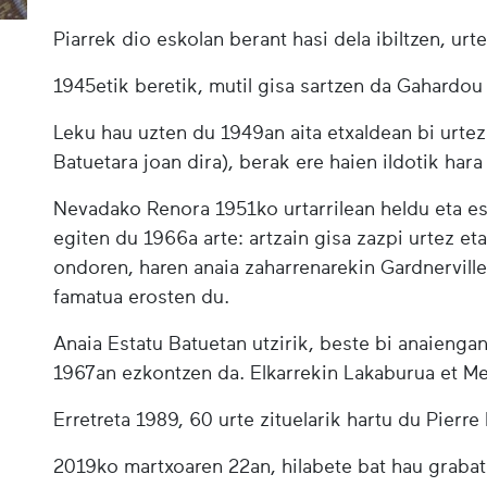
Piarrek dio eskolan berant hasi dela ibiltzen, ur
1945etik beretik, mutil gisa sartzen da Gahardo
Leku hau uzten du 1949an aita etxaldean bi urtez
Batuetara joan dira), berak ere haien ildotik h
Nevadako Renora 1951ko urtarrilean heldu eta es
egiten du 1966a arte: artzain gisa zazpi urtez eta
ondoren, haren anaia zaharrenarekin Gardnervil
famatua erosten du.
Anaia Estatu Batuetan utzirik, beste bi anaiengan
1967an ezkontzen da. Elkarrekin Lakaburua et Me
Erretreta 1989, 60 urte zituelarik hartu du Pierr
2019ko martxoaren 22an, hilabete bat hau graba