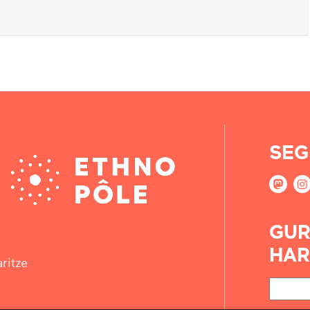
SEG
GUR
HAR
ritze