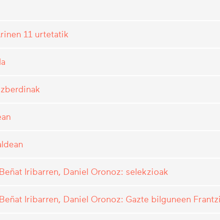
rinen 11 urtetatik
la
 ezberdinak
ean
aldean
eñat Iribarren, Daniel Oronoz: selekzioak
ñat Iribarren, Daniel Oronoz: Gazte bilguneen Frantzi