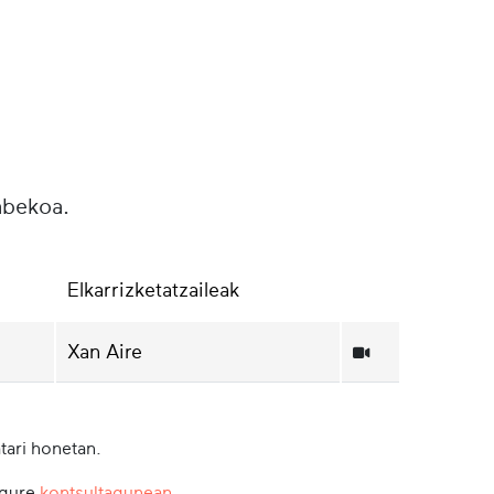
abekoa.
Elkarrizketatzaileak
Xan Aire
tari honetan.
 gure
kontsultagunean
.