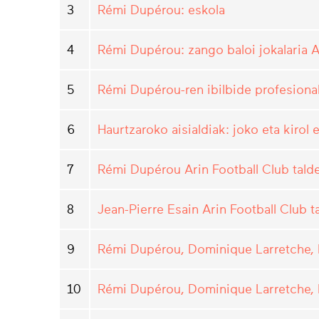
3
Rémi Dupérou: eskola
4
Rémi Dupérou: zango baloi jokalaria A
5
Rémi Dupérou-ren ibilbide profesiona
6
Haurtzaroko aisialdiak: joko eta kirol
7
Rémi Dupérou Arin Football Club tald
8
Jean-Pierre Esain Arin Football Club t
9
Rémi Dupérou, Dominique Larretche, B
10
Rémi Dupérou, Dominique Larretche, Be