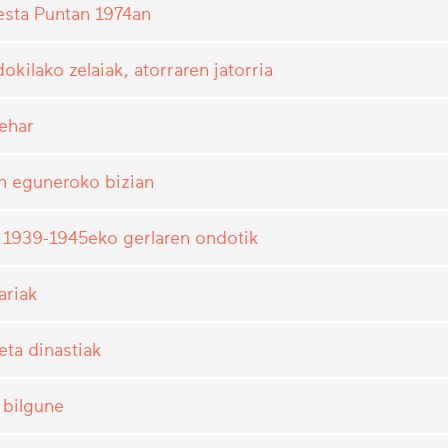
sta Puntan 1974an
okilako zelaiak, atorraren jatorria
zehar
en eguneroko bizian
a 1939-1945eko gerlaren ondotik
ariak
 eta dinastiak
 bilgune