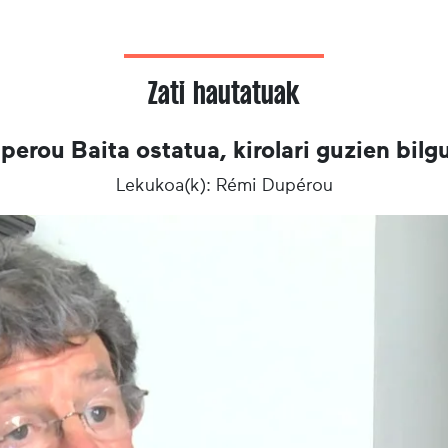
Zati hautatuak
perou Baita ostatua, kirolari guzien bilg
Lekukoa(k): Rémi Dupérou