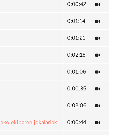
0:00:42
0:01:14
0:01:21
0:02:18
0:01:06
0:00:35
0:02:06
ako ekiparen jokalariak
0:00:44