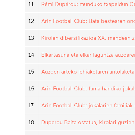
11
Rémi Dupérou: munduko txapeldun Ce
12
Arin Football Club: Bata bestearen ond
13
Kirolen dibersifikazioa XX. mendean 
14
Elkartasuna eta elkar laguntza auzoar
15
Auzoen arteko lehiaketaren antolaket
16
Arin Football Club: fama handiko jokal
17
Arin Football Club: jokalarien familiak
18
Duperou Baita ostatua, kirolari guzien