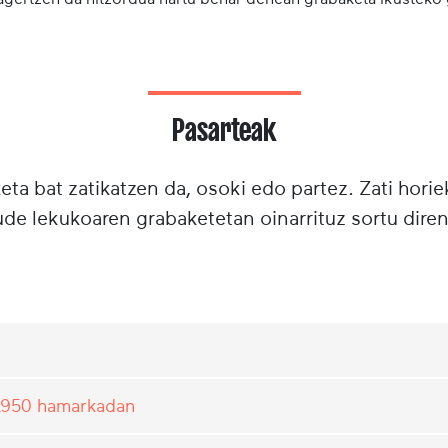
Pasarteak
ta bat zatikatzen da, osoki edo partez. Zati horie
e lekukoaren grabaketetan oinarrituz sortu diren
1950 hamarkadan