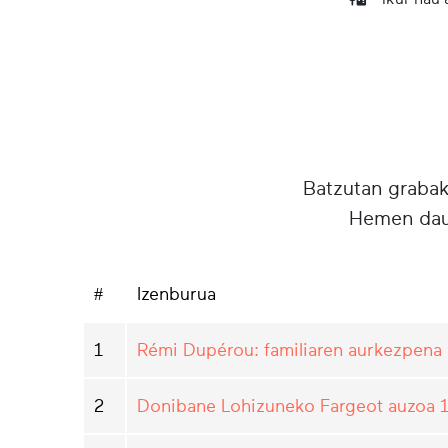
Batzutan grabake
Hemen daud
#
Izenburua
1
Rémi Dupérou: familiaren aurkezpena
2
Donibane Lohizuneko Fargeot auzoa 