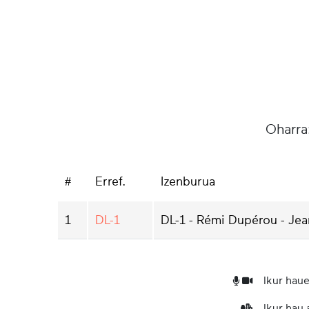
Oharra
#
Erref.
Izenburua
1
DL-1
DL-1 - Rémi Dupérou - Jea
Ikur haue
Ikur hau