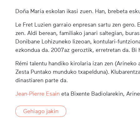
Doña Maria eskolan ikasi zuen. Han, brebeta esk
Le Fret Luzien garraio enpresan sartu zen gero. 
zen. Aldi berean, familiako janari saltegian, bura
Donibane Lohizuneko lizeoan, kontulari-funtziona
ezkondua da. 2007az geroztik, erretretan da. Bi 
Rémi talentu handiko kirolaria izan zen (Arineko
Zesta Puntako munduko txapelduna). Klubarentza
dinastiaren parte da.
Jean-Pierre Esain
eta Bixente Badiolarekin, Arine
Gehiago jakin