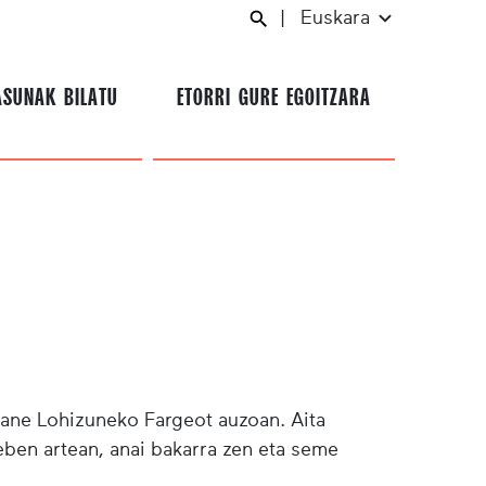
|
Euskara
ASUNAK BILATU
ETORRI GURE EGOITZARA
ane Lohizuneko Fargeot auzoan. Aita
eben artean, anai bakarra zen eta seme