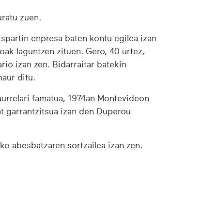
uratu zuen.
Espartin enpresa baten kontu egilea izan
soak laguntzen zituen. Gero, 40 urtez,
rio izan zen. Bidarraitar batekin
haur ditu.
 aurrelari famatua, 1974an Montevideon
t garrantzitsua izan den Duperou
ko abesbatzaren sortzailea izan zen.