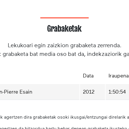
Grabaketak
Lekukoari egin zaizkion grabaketa zerrenda.
: grabaketa bat media oso bat da, indekzaziorik g
Data
Iraupena
n-Pierre Esain
2012
1:50:54
k agertzen dira grabaketak osoki ikusgai/entzungai direlarik a
 agertzen da hitzordua hartu behar denean grabaketa ikusteko