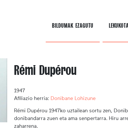
BILDUMAK EZAGUTU
LEKUKOT
Rémi Dupérou
1947
Afiliazio herria:
Donibane Lohizune
Rémi Dupérou 1947ko uztailean sortu zen, Donib
donibandarra zuen eta ama senpertarra. Hiru arr
zaharrena.