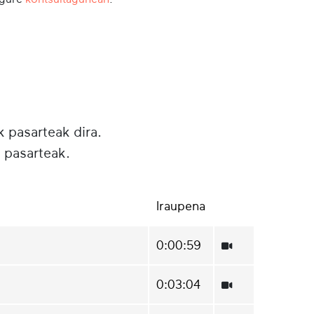
k pasarteak dira.
 pasarteak.
Iraupena
0:00:59
0:03:04