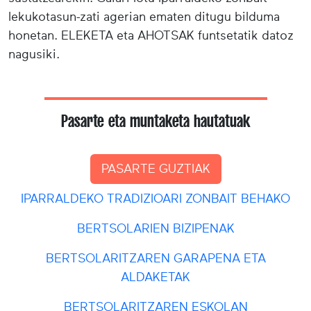
lekukotasun-zati agerian ematen ditugu bilduma
honetan. ELEKETA eta AHOTSAK funtsetatik datoz
nagusiki.
Pasarte eta muntaketa hautatuak
PASARTE GUZTIAK
IPARRALDEKO TRADIZIOARI ZONBAIT BEHAKO
BERTSOLARIEN BIZIPENAK
BERTSOLARITZAREN GARAPENA ETA
ALDAKETAK
BERTSOLARITZAREN ESKOLAN