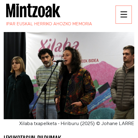
IPAR EUSKAL HERRIKO AHOZKO MEMORIA
Xilaba txapelketa - Hiriburu (2025) © Johane LARRE