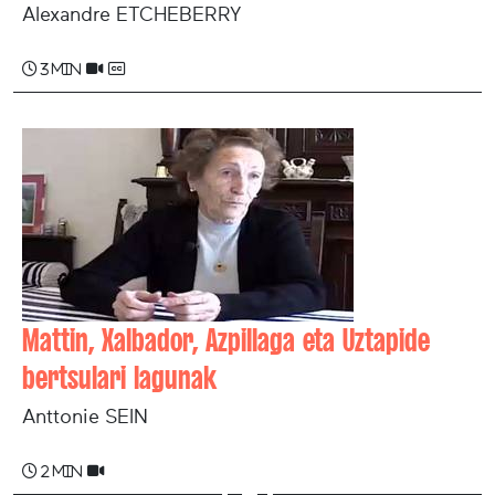
Alexandre ETCHEBERRY
3 min
Mattin, Xalbador, Azpillaga eta Uztapide
bertsulari lagunak
Anttonie SEIN
2 min