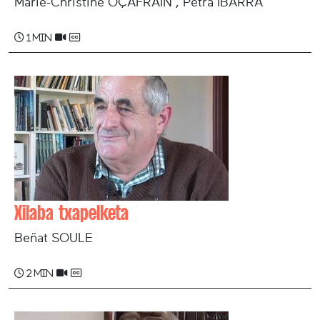
Marie-Christine OÇAFRAIN , Petra IBARRA
1 min
Xilaba txapelketa
Beñat SOULE
2 min