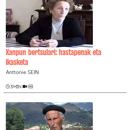
Xanpun bertsulari: hastapenak eta
ikasketa
Anttonie SEIN
3 min