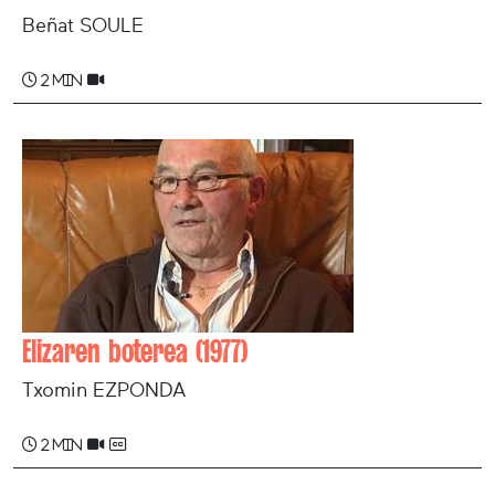
Beñat SOULE
2 min
Elizaren boterea (1977)
Txomin EZPONDA
2 min