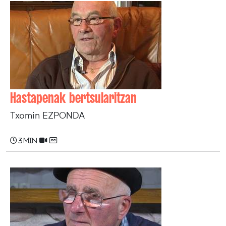
Hastapenak bertsularitzan
Txomin EZPONDA
3 min