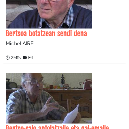
Bertsoa botatzean sendi dena
Michel AIRE
2 min
Bertso-saio antolatzaile eta gai-emaile