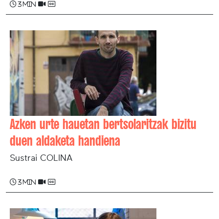
3 min
Azken urte hauetan bertsolaritzak bizitu
duen aldaketa handiena
Sustrai COLINA
3 min