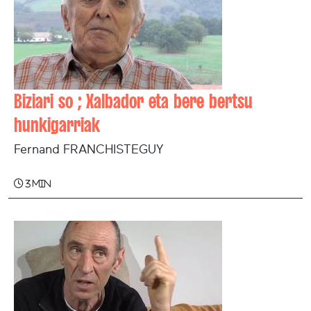
Biziari so ; Xalbador eta bere bertsu
hunkigarriak
Fernand FRANCHISTEGUY
3 min