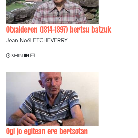
Otxalderen (1814-1897) bertsu batzuk
Jean-Noël ETCHEVERRY
3 min
Ogi jo egitean ere bertsotan