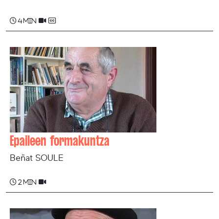
4 min
Epaileen formakuntza
Beñat SOULE
2 min