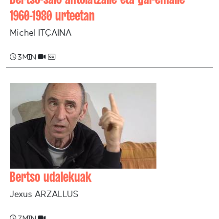
1960-1980 urteetan
Michel ITÇAINA
3 min
Bertso udalekuak
Jexus ARZALLUS
7 min