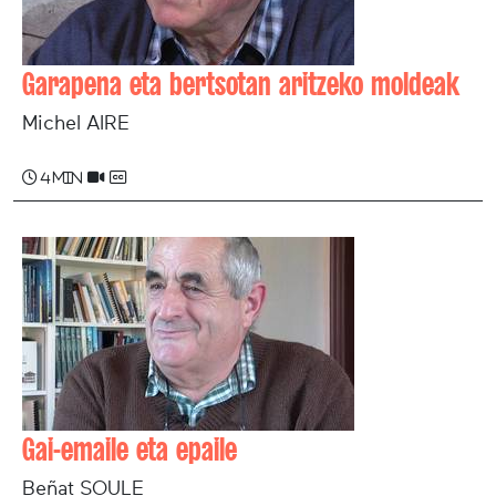
Garapena eta bertsotan aritzeko moldeak
Michel AIRE
4 min
Gai-emaile eta epaile
Beñat SOULE