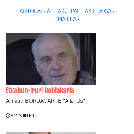
ANTOLATZAILEAK, EPAILEAK ETA GAI-
EMAILEAK
Etxahun-Iruri koblakaria
Arnaud BORDAÇARRE "Allandu"
5 min