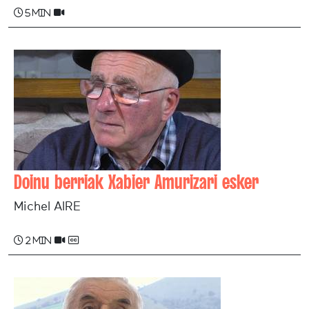
5 min
Doinu berriak Xabier Amurizari esker
Michel AIRE
2 min