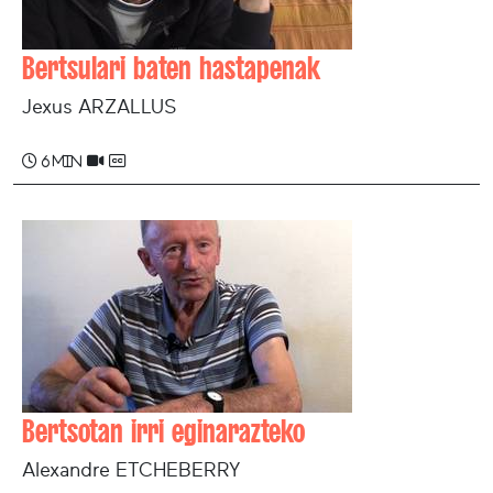
Bertsulari baten hastapenak
Jexus ARZALLUS
6 min
Bertsotan irri eginarazteko
Alexandre ETCHEBERRY