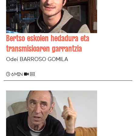
Bertso eskolen hedadura eta
transmisioaren garrantzia
Odei BARROSO GOMILA
6 min