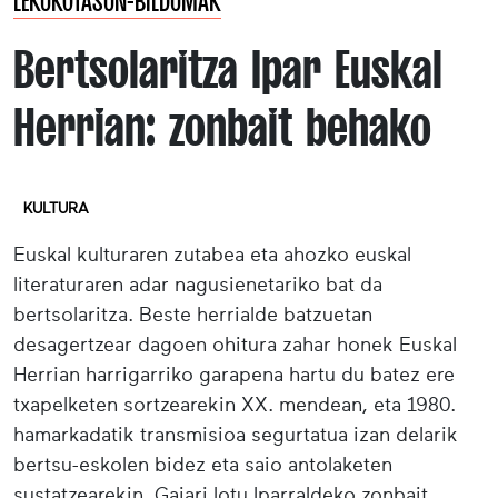
LEKUKOTASUN-BILDUMAK
Bertsolaritza Ipar Euskal
Herrian: zonbait behako
KULTURA
Euskal kulturaren zutabea eta ahozko euskal
literaturaren adar nagusienetariko bat da
bertsolaritza. Beste herrialde batzuetan
desagertzear dagoen ohitura zahar honek Euskal
Herrian harrigarriko garapena hartu du batez ere
txapelketen sortzearekin XX. mendean, eta 1980.
hamarkadatik transmisioa segurtatua izan delarik
bertsu-eskolen bidez eta saio antolaketen
sustatzearekin. Gaiari lotu Iparraldeko zonbait