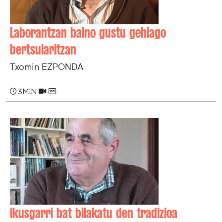
Laborantzan baino gustu gehiago
bertsularitzan
Txomin EZPONDA
3 min
Ikusgarri bat bilakatu den tradizioa