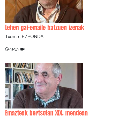
Lehen gai-emaile batzuen izenak
Txomin EZPONDA
4 min
Emazteak bertsotan XIX. mendean