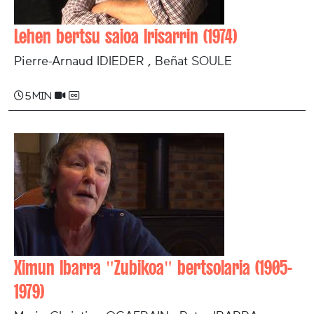
Lehen bertsu saioa Irisarrin (1974)
Pierre-Arnaud IDIEDER , Beñat SOULE
5 min
Ximun Ibarra "Zubikoa" bertsolaria (1905-
1979)