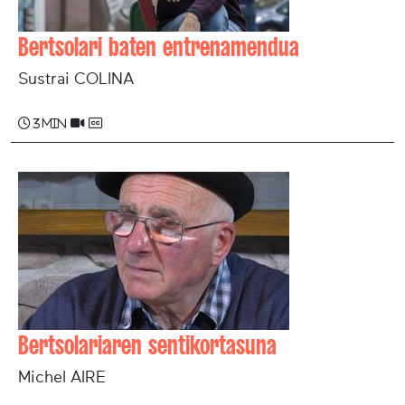
Bertsolari baten entrenamendua
Sustrai COLINA
3 min
Bertsolariaren sentikortasuna
Michel AIRE