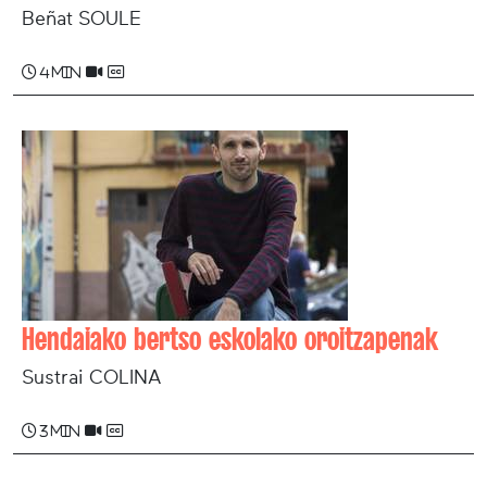
Beñat SOULE
4 min
Hendaiako bertso eskolako oroitzapenak
Sustrai COLINA
3 min