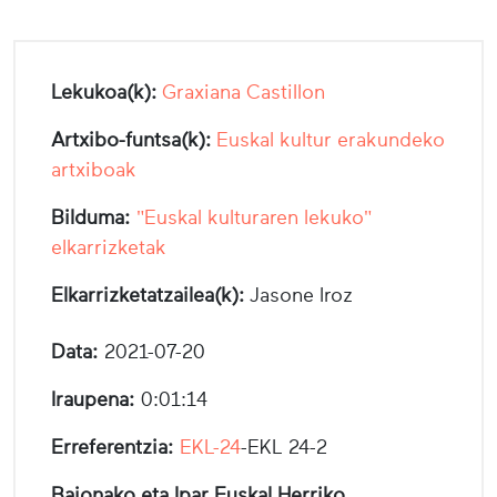
Lekukoa(k):
Graxiana Castillon
Artxibo-funtsa(k):
Euskal kultur erakundeko
artxiboak
Bilduma:
"Euskal kulturaren lekuko"
elkarrizketak
Elkarrizketatzailea(k):
Jasone Iroz
Data:
2021-07-20
Iraupena:
0:01:14
Erreferentzia:
EKL-24
-EKL 24-2
Baionako eta Ipar Euskal Herriko