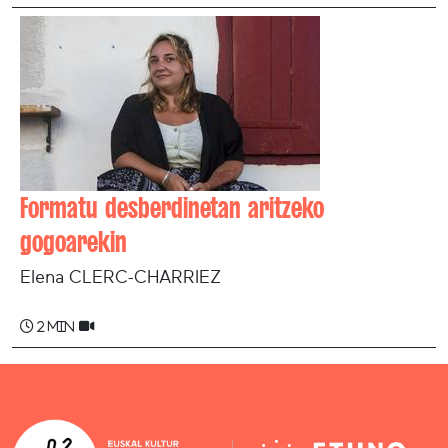
Formatu desberdinetan aritzeko
gogoarekin
Elena CLERC-CHARRIEZ
2 min