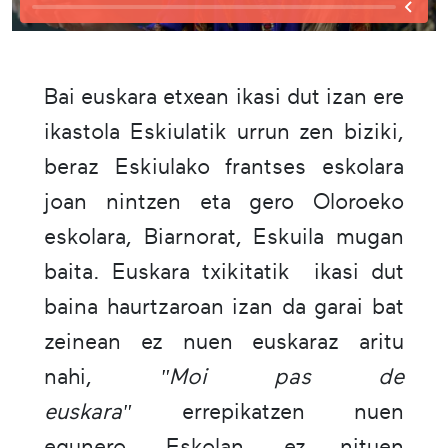
Bai euskara etxean ikasi dut izan ere
ikastola Eskiulatik urrun zen biziki,
beraz Eskiulako frantses eskolara
joan nintzen eta gero Oloroeko
eskolara, Biarnorat, Eskuila mugan
baita. Euskara txikitatik ikasi dut
baina haurtzaroan izan da garai bat
zeinean ez nuen euskaraz aritu
nahi,
"Moi pas de
euskara"
errepikatzen nuen
egunero. Eskolan, ez nituen