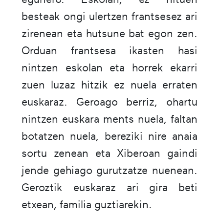
besteak ongi ulertzen frantsesez ari
zirenean eta hutsune bat egon zen.
Orduan frantsesa ikasten hasi
nintzen eskolan eta horrek ekarri
zuen luzaz hitzik ez nuela erraten
euskaraz. Geroago berriz, ohartu
nintzen euskara ments nuela, faltan
botatzen nuela, bereziki nire anaia
sortu zenean eta Xiberoan gaindi
jende gehiago gurutzatze nuenean.
Geroztik euskaraz ari gira beti
etxean, familia guztiarekin.