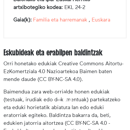
artxibotegiko kodea:
EKL 24-2
Gaia(k):
Familia eta harremanak
,
Euskara
Eskubideak eta erabilpen baldintzak
Orri honetako edukiak Creative Commons Aitortu-
EzKomertziala 4.0 Nazioartekoa Baimen baten
mende daude (CC BY-NC-SA 4.0).
Baimendua zara web-orrialde honen edukiak
(testuak, irudiak edo dokumentuak) partekatzeko
eta eduki horietatik abiatuta lan edo eduki
eratorriak egiteko. Baldintza bakarra da, beti,
edukien jatorria aitortzea (CC BY-NC-SA 4.0 -