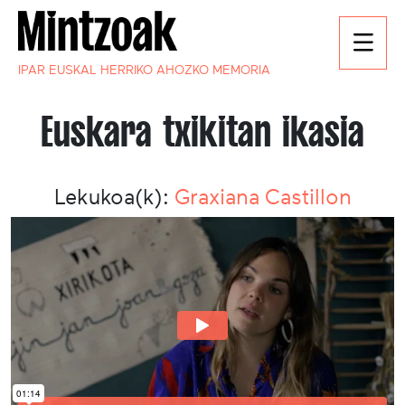
IPAR EUSKAL HERRIKO AHOZKO MEMORIA
Euskara txikitan ikasia
Lekukoa(k):
Graxiana Castillon