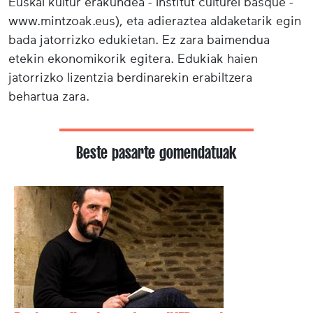
Euskal kultur erakundea - Institut culturel basque -
www.mintzoak.eus), eta adieraztea aldaketarik egin
bada jatorrizko edukietan. Ez zara baimendua
etekin ekonomikorik egitera. Edukiak haien
jatorrizko lizentzia berdinarekin erabiltzera
behartua zara.
Beste pasarte gomendatuak