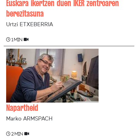
Euskara ikertzen duen IKER zentroaren
berezitasuna
Urtzi ETXEBERRIA
1 min
Napartheid
Marko ARMSPACH
2 min