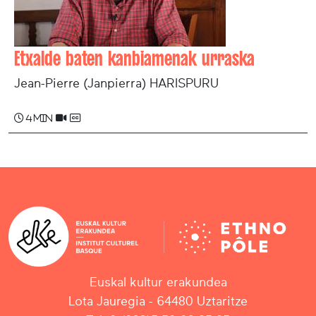
Etxalde baten kanbiamenak urraska
Jean-Pierre (Janpierra) HARISPURU
4 min
Euskal kultur erakundea
Lota Jauregia - 64480 Uztaritze