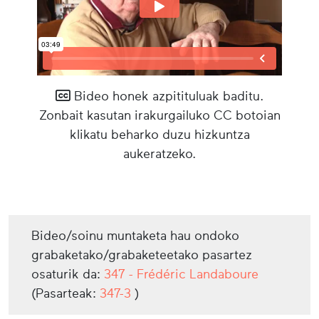
Bideo honek azpitituluak baditu.
Zonbait kasutan irakurgailuko CC botoian
klikatu beharko duzu hizkuntza
aukeratzeko.
Bideo/soinu muntaketa hau ondoko
grabaketako/grabaketeetako pasartez
osaturik da:
347 - Frédéric Landaboure
(Pasarteak:
347-3
)