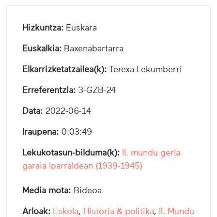
Hizkuntza:
Euskara
Euskalkia:
Baxenabartarra
Elkarrizketatzailea(k):
Terexa Lekumberri
Erreferentzia:
3-GZB-24
Data:
2022-06-14
Iraupena:
0:03:49
Lekukotasun-bilduma(k):
II. mundu gerla
garaia Iparraldean (1939-1945)
Media mota:
Bideoa
Arloak:
Eskola
,
Historia & politika
,
II. Mundu