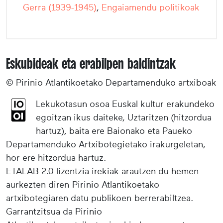
Gerra (1939-1945)
,
Engaiamendu politikoak
Eskubideak eta erabilpen baldintzak
© Pirinio Atlantikoetako Departamenduko artxiboak
Lekukotasun osoa Euskal kultur erakundeko
egoitzan ikus daiteke, Uztaritzen (hitzordua
hartuz), baita ere Baionako eta Paueko
Departamenduko Artxibotegietako irakurgeletan,
hor ere hitzordua hartuz.
ETALAB 2.0 lizentzia irekiak arautzen du hemen
aurkezten diren Pirinio Atlantikoetako
artxibotegiaren datu publikoen berrerabiltzea.
Garrantzitsua da Pirinio