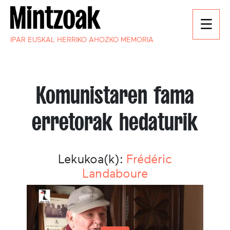
IPAR EUSKAL HERRIKO AHOZKO MEMORIA
Komunistaren fama
erretorak hedaturik
Lekukoa(k):
Frédéric
Landaboure