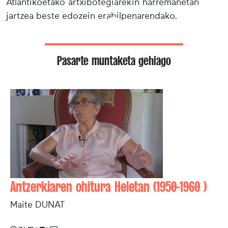
Atlantikoetako artxibotegiarekin harremanetan
jartzea beste edozein erabilpenarendako.
Pasarte muntaketa gehiago
Antzerkiaren ohitura Heletan (1950-1960 )
Maite DUNAT