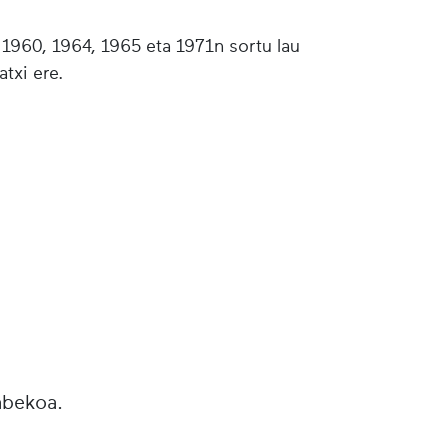
 1960, 1964, 1965 eta 1971n sortu lau
tatxi ere.
abekoa.