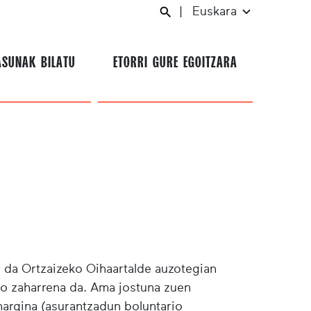
|
Euskara
ASUNAK BILATU
ETORRI GURE EGOITZARA
u da Ortzaizeko Oihaartalde auzotegian
ko zaharrena da. Ama jostuna zuen
a hargina (asurantzadun boluntario