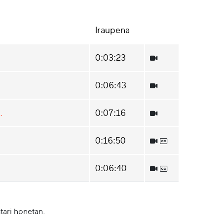
Iraupena
0:03:23
0:06:43
.
0:07:16
0:16:50
0:06:40
tari honetan.