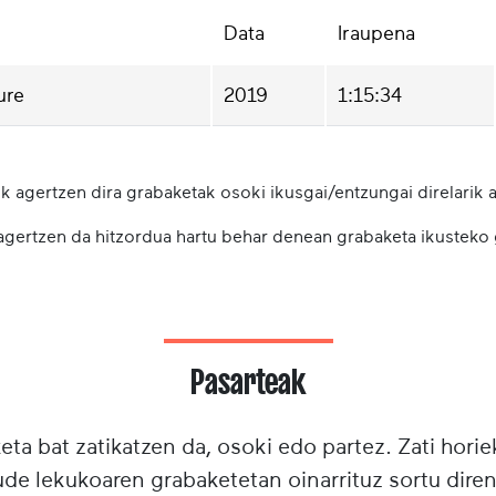
Data
Iraupena
ure
2019
1:15:34
k agertzen dira grabaketak osoki ikusgai/entzungai direlarik a
 agertzen da hitzordua hartu behar denean grabaketa ikusteko
Pasarteak
ta bat zatikatzen da, osoki edo partez. Zati horie
e lekukoaren grabaketetan oinarrituz sortu diren