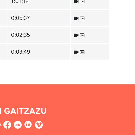
1:01:12
0:05:37
0:02:35
0:03:49
I GAITZAZU