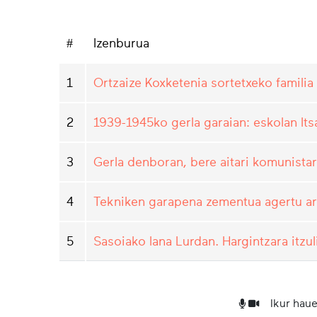
#
Izenburua
1
Ortzaize Koxketenia sortetxeko familia
2
1939-1945ko gerla garaian: eskolan Its
3
Gerla denboran, bere aitari komunistar
4
Tekniken garapena zementua agertu ar
5
Sasoiako lana Lurdan. Hargintzara itz
Ikur haue