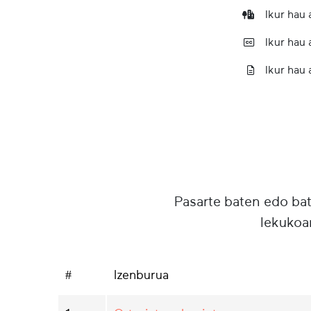
Ikur hau
Ikur hau
Ikur hau 
Pasarte baten edo ba
lekukoa
#
Izenburua