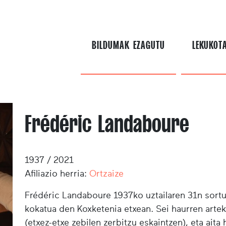
BILDUMAK EZAGUTU
LEKUKOT
Frédéric Landaboure
1937 / 2021
Afiliazio herria:
Ortzaize
Frédéric Landaboure
1937ko uztailaren 31n sort
kokatua den Koxketenia etxean. Sei haurren arte
(etxez-etxe zebilen zerbitzu eskaintzen), eta ait