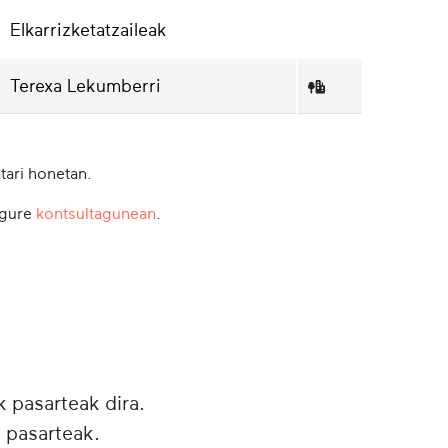
Elkarrizketatzaileak
Terexa Lekumberri
tari honetan.
 gure
kontsultagunean
.
k pasarteak dira.
 pasarteak.