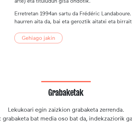
arte) eta tituludun gisa ondotik.
Erretretan 1994an sartu da Frédéric Landaboure.
haurren aita da, bai eta geroztik aitatxi eta birrai
Gehiago jakin
Grabaketak
Lekukoari egin zaizkion grabaketa zerrenda.
: grabaketa bat media oso bat da, indekzaziorik g