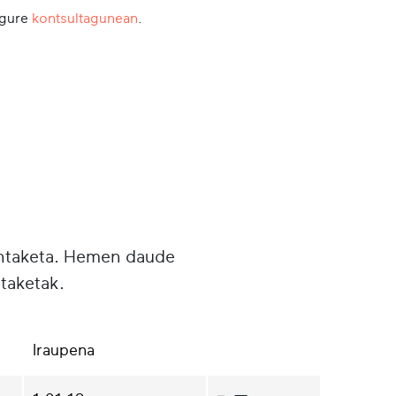
 gure
kontsultagunean
.
untaketa. Hemen daude
taketak.
Iraupena