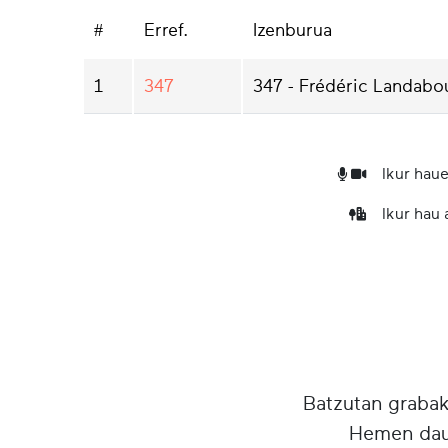
#
Erref.
Izenburua
1
347
347 - Frédéric Landabo
Ikur haue
Ikur hau
Batzutan grabake
Hemen daud