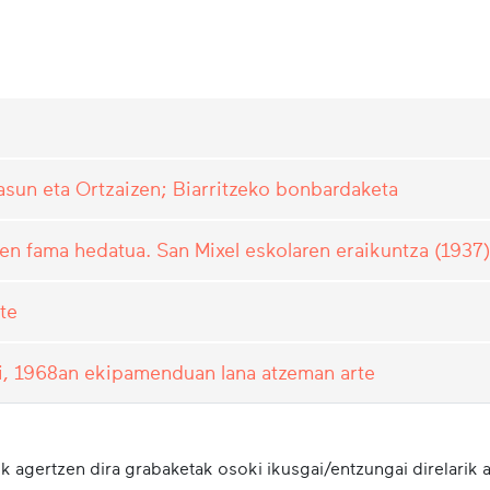
asun eta Ortzaizen; Biarritzeko bonbardaketa
en fama hedatua. San Mixel eskolaren eraikuntza (1937)
te
uli, 1968an ekipamenduan lana atzeman arte
k agertzen dira grabaketak osoki ikusgai/entzungai direlarik a