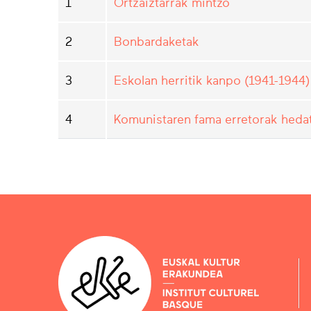
1
Ortzaiztarrak mintzo
2
Bonbardaketak
3
Eskolan herritik kanpo (1941-1944)
4
Komunistaren fama erretorak heda