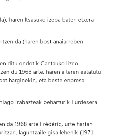
a), haren Itsasuko izeba baten etxera
artzen da (haren bost anaiarreben
en ditu ondotik Cantauko lizeo
tzen du 1968 arte, haren aitaren estatutu
bat harginekin, eta beste enpresa
ehiago irabazteak beharturik Lurdesera
zen da 1968 arte Frédéric, urte hartan
tzan, laguntzaile gisa lehenik (1971