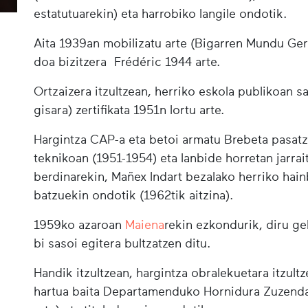
estatutuarekin) eta harrobiko langile ondotik.
Aita 1939an mobilizatu arte (Bigarren Mundu Gerl
doa bizitzera Frédéric 1944 arte.
Ortzaizera itzultzean, herriko eskola publikoan s
gisara) zertifikata 1951n lortu arte.
Hargintza CAP-a eta betoi armatu Brebeta pasatz
teknikoan (1951-1954) eta lanbide horretan jarrai
berdinarekin, Mañex Indart bezalako herriko hain
batzuekin ondotik (1962tik aitzina).
1959ko azaroan
Maiena
rekin ezkondurik, diru g
bi sasoi egitera bultzatzen ditu.
Handik itzultzean, hargintza obralekuetara itzult
hartua baita Departamenduko Hornidura Zuzendari