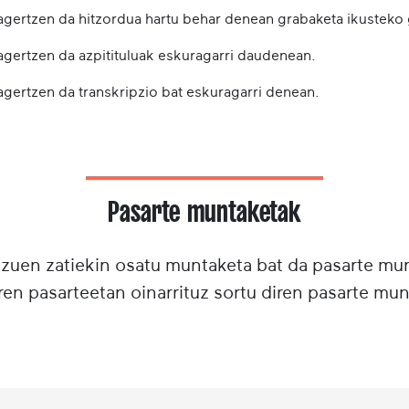
 agertzen da hitzordua hartu behar denean grabaketa ikusteko
 agertzen da azpitituluak eskuragarri daudenean.
agertzen da transkripzio bat eskuragarri denean.
Pasarte muntaketak
tzuen zatiekin osatu muntaketa bat da pasarte m
ren pasarteetan oinarrituz sortu diren pasarte mun