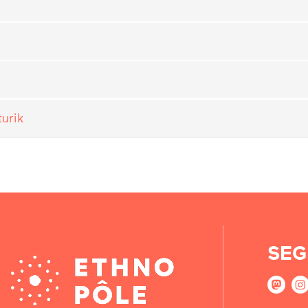
turik
SEG