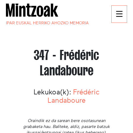
IPAR EUSKAL HERRIKO AHOZKO MEMORIA
347 - Frédéric
Landaboure
Lekukoa(k):
Frédéric
Landaboure
Oraindik ez da sarean bere osotasunean
grabaketa hau. Baliteke, aldiz, pasarte batzuk
ikusgai/entzungai izatea (ikus beherago).