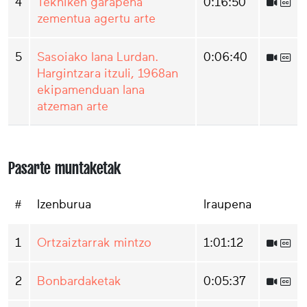
4
Tekniken garapena
0:16:50
zementua agertu arte
5
Sasoiako lana Lurdan.
0:06:40
Hargintzara itzuli, 1968an
ekipamenduan lana
atzeman arte
Pasarte muntaketak
#
Izenburua
Iraupena
1
Ortzaiztarrak mintzo
1:01:12
2
Bonbardaketak
0:05:37