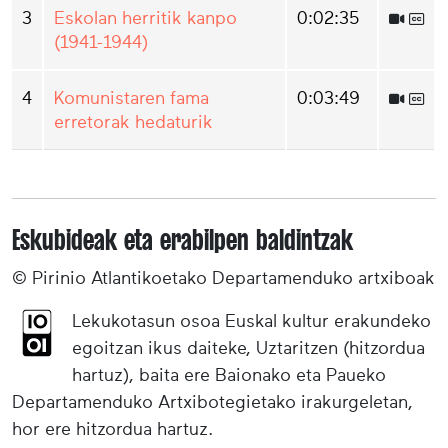
3
Eskolan herritik kanpo
0:02:35
(1941-1944)
4
Komunistaren fama
0:03:49
erretorak hedaturik
Eskubideak eta erabilpen baldintzak
© Pirinio Atlantikoetako Departamenduko artxiboak
Lekukotasun osoa Euskal kultur erakundeko
egoitzan ikus daiteke, Uztaritzen (hitzordua
hartuz), baita ere Baionako eta Paueko
Departamenduko Artxibotegietako irakurgeletan,
hor ere hitzordua hartuz.