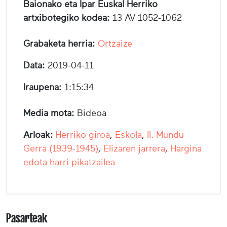
Baionako eta Ipar Euskal Herriko
artxibotegiko kodea:
13 AV 1052-1062
Grabaketa herria:
Ortzaize
Data:
2019-04-11
Iraupena:
1:15:34
Media mota:
Bideoa
Arloak:
Herriko giroa
,
Eskola
,
II. Mundu
Gerra (1939-1945)
,
Elizaren jarrera
,
Hargina
edota harri pikatzailea
Pasarteak