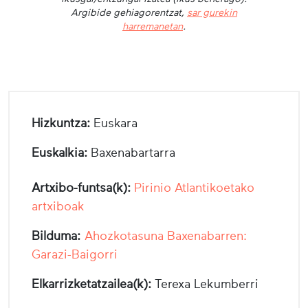
Argibide gehiagorentzat,
sar gurekin
harremanetan
.
Hizkuntza:
Euskara
Euskalkia:
Baxenabartarra
Artxibo-funtsa(k):
Pirinio Atlantikoetako
artxiboak
Bilduma:
Ahozkotasuna Baxenabarren:
Garazi-Baigorri
Elkarrizketatzailea(k):
Terexa Lekumberri