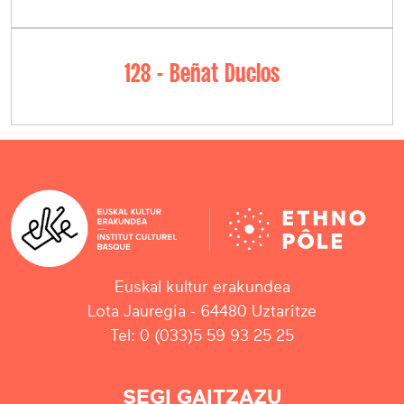
128 - Beñat Duclos
Euskal kultur erakundea
Lota Jauregia - 64480 Uztaritze
Tel: 0 (033)5 59 93 25 25
SEGI GAITZAZU