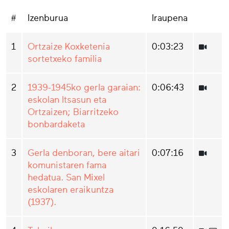
#
Izenburua
Iraupena
1
Ortzaize Koxketenia
0:03:23
sortetxeko familia
2
1939-1945ko gerla garaian:
0:06:43
eskolan Itsasun eta
Ortzaizen; Biarritzeko
bonbardaketa
3
Gerla denboran, bere aitari
0:07:16
komunistaren fama
hedatua. San Mixel
eskolaren eraikuntza
(1937).