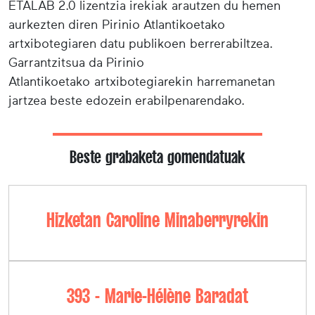
ETALAB 2.0 lizentzia irekiak arautzen du hemen
aurkezten diren Pirinio Atlantikoetako
artxibotegiaren datu publikoen berrerabiltzea.
Garrantzitsua da Pirinio
Atlantikoetako artxibotegiarekin harremanetan
jartzea beste edozein erabilpenarendako.
Beste grabaketa gomendatuak
Hizketan Caroline Minaberryrekin
393 - Marie-Hélène Baradat