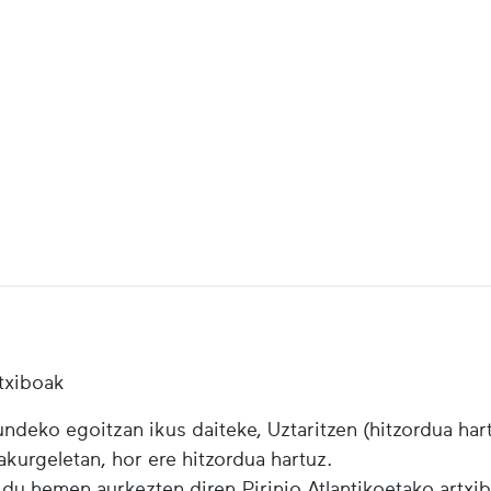
txiboak
ndeko egoitzan ikus daiteke, Uztaritzen (hitzordua har
urgeletan, hor ere hitzordua hartuz.
 du hemen aurkezten diren Pirinio Atlantikoetako artxi