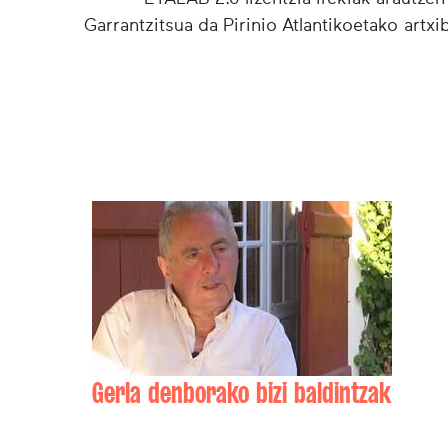
Garrantzitsua da Pirinio Atlantikoetako artx
Gerla denborako bizi baldintzak
Adrien IRATZOQUY