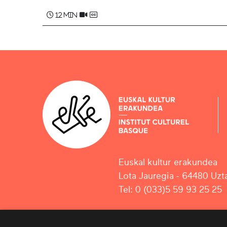
12 min
Euskal kultur erakundea
Lota Jauregia - 64480 Uzta
Tel: 0 (033)5 59 93 25 25