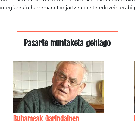
ibotegiarekin harremanetan jartzea beste edozein erabi
Pasarte muntaketa gehiago
Buhameak Garindainen
Benoît ETCHEGOYEN