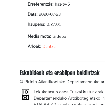
Erreferentzia:
haz-tv-5
Data:
2020-07-23
Iraupena:
0:27:01
Media mota:
Bideoa
Arloak:
Dantza
Eskubideak eta erabilpen baldintzak
© Pirinio Atlantikoetako Departamenduko ar
Lekukotasun osoa Euskal kultur eraku
Departamenduko Artxibotegietako irak
ETALAB 2.0 lizentzia irekiak arautzen