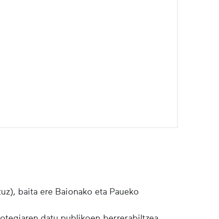
tuz), baita ere Baionako eta Paueko
botegiaren datu publikoen berrerabiltzea.