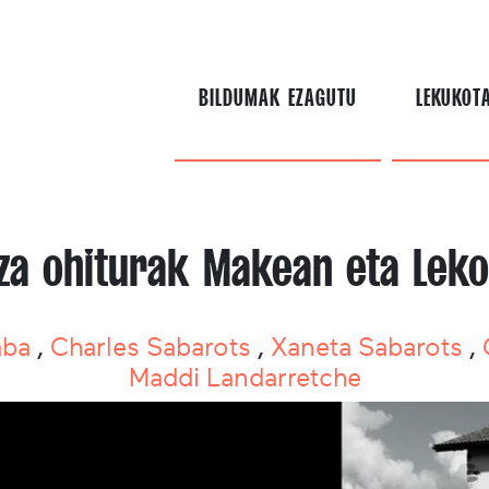
BILDUMAK EZAGUTU
LEKUKOT
za ohiturak Makean eta Lek
aba
,
Charles Sabarots
,
Xaneta Sabarots
,
Maddi Landarretche