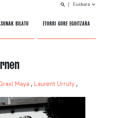
|
Euskara
ASUNAK BILATU
ETORRI GURE EGOITZARA
ornen
Graxi Maya
,
Laurent Urruty
,