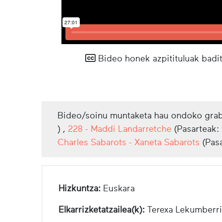
Bideo honek azpitituluak badit
Bideo/soinu muntaketa hau ondoko grab
) ,
228 - Maddi Landarretche
(Pasarteak:
Charles Sabarots - Xaneta Sabarots
(Pas
Hizkuntza:
Euskara
Elkarrizketatzailea(k):
Terexa Lekumberri