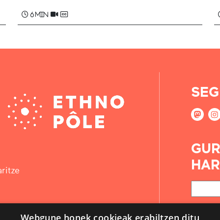
6 min
SEG
GUR
HAR
ritze
Webgune honek cookieak erabiltzen ditu