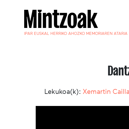
IPAR EUSKAL HERRIKO AHOZKO MEMORIAREN ATARIA
Dant
Lekukoa(k):
Xemartin Caill