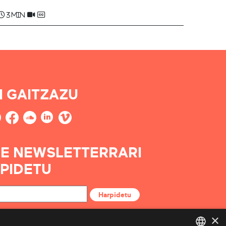
3 min
I GAITZAZU
E NEWSLETTERRARI
PIDETU
Harpidetu
×