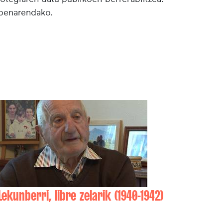
lpenarendako.
Lekunberri, libre zelarik (1940-1942)
Henri ALDAX