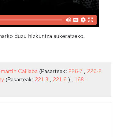
eharko duzu hizkuntza aukeratzeko.
martin Caillaba
(Pasarteak:
226-7
,
226-2
ty
(Pasarteak:
221-3
,
221-6
) ,
168 -