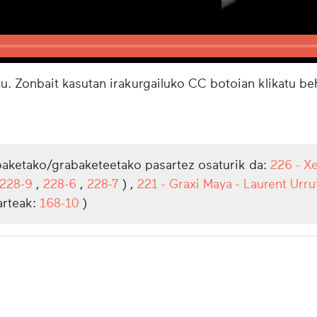
u. Zonbait kasutan irakurgailuko CC botoian klikatu b
aketako/grabaketeetako pasartez osaturik da:
226 - Xe
228-9
,
228-6
,
228-7
) ,
221 - Graxi Maya - Laurent Urru
arteak:
168-10
)