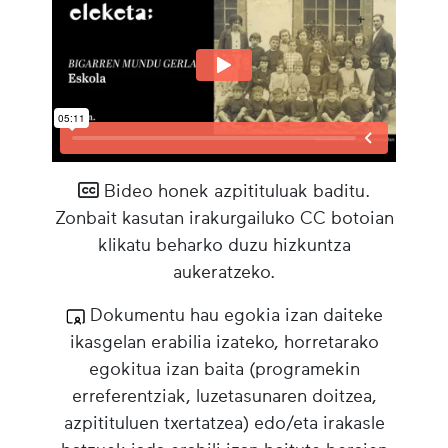
Bideo honek azpitituluak baditu.
Zonbait kasutan irakurgailuko CC botoian
klikatu beharko duzu hizkuntza
aukeratzeko.
Dokumentu hau egokia izan daiteke
ikasgelan erabilia izateko, horretarako
egokitua izan baita (programekin
erreferentziak, luzetasunaren doitzea,
azpitituluen txertatzea) edo/eta irakasle