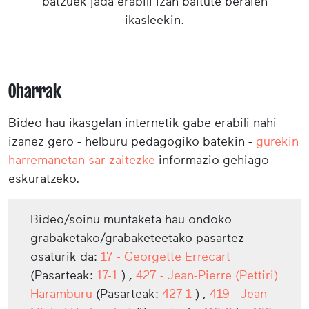
batzuek jada erabili izan baitute beraien
ikasleekin.
Oharrak
Bideo hau ikasgelan internetik gabe erabili nahi
izanez gero - helburu pedagogiko batekin -
gurekin
harremanetan sar zaitezke
informazio gehiago
eskuratzeko.
Bideo/soinu muntaketa hau ondoko
grabaketako/grabaketeetako pasartez
osaturik da:
17 - Georgette Errecart
(Pasarteak:
17-1
) ,
427 - Jean-Pierre (Pettiri)
Haramburu
(Pasarteak:
427-1
) ,
419 - Jean-