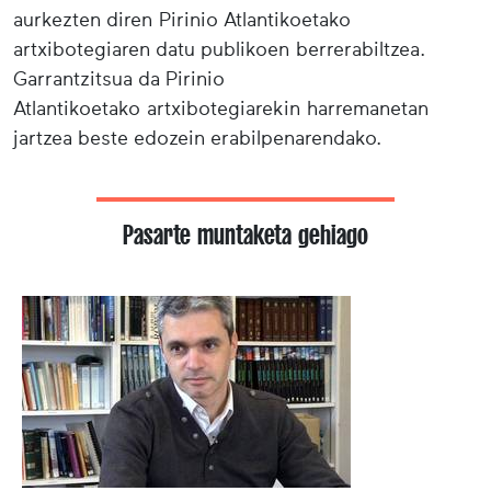
aurkezten diren Pirinio Atlantikoetako
artxibotegiaren datu publikoen berrerabiltzea.
Garrantzitsua da Pirinio
Atlantikoetako artxibotegiarekin harremanetan
jartzea beste edozein erabilpenarendako.
Pasarte muntaketa gehiago