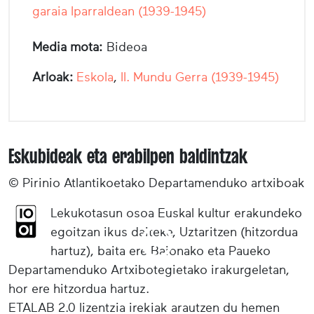
garaia Iparraldean (1939-1945)
Media mota:
Bideoa
Arloak:
Eskola
,
II. Mundu Gerra (1939-1945)
Eskubideak eta erabilpen baldintzak
© Pirinio Atlantikoetako Departamenduko artxiboak
Lekukotasun osoa Euskal kultur erakundeko
egoitzan ikus daiteke, Uztaritzen (hitzordua
hartuz), baita ere Baionako eta Paueko
Departamenduko Artxibotegietako irakurgeletan,
hor ere hitzordua hartuz.
ETALAB 2.0 lizentzia irekiak arautzen du hemen