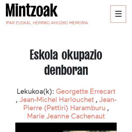
IPAR EUSKAL HERRIKO AHOZKO MEMORIA
Eskola okupazio
denboran
Lekukoa(k):
Georgette Errecart
,
Jean-Michel Harlouchet
,
Jean-
Pierre (Pettiri) Haramburu
,
Marie Jeanne Cachenaut