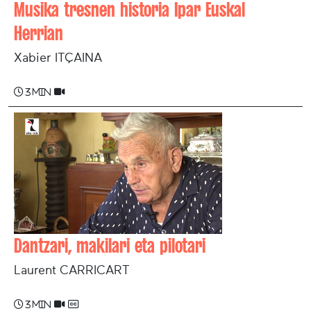
Musika tresnen historia Ipar Euskal
Herrian
Xabier ITÇAINA
3 min
Dantzari, makilari eta pilotari
Laurent CARRICART
3 min