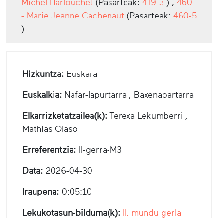
Michel Harlouchet
(Pasarteak:
419-3
) ,
460
- Marie Jeanne Cachenaut
(Pasarteak:
460-5
)
Hizkuntza:
Euskara
Euskalkia:
Nafar-lapurtarra , Baxenabartarra
Elkarrizketatzailea(k):
Terexa Lekumberri ,
Mathias Olaso
Erreferentzia:
II-gerra-M3
Data:
2026-04-30
Iraupena:
0:05:10
Lekukotasun-bilduma(k):
II. mundu gerla