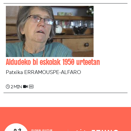
Aldudeko bi eskolak 1950 urteetan
Patxika ERRAMOUSPE-ALFARO
2 min