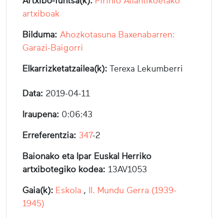
Artxibo-funtsa(k):
Pirinio Atlantikoetako
artxiboak
Bilduma:
Ahozkotasuna Baxenabarren:
Garazi-Baigorri
Elkarrizketatzailea(k):
Terexa Lekumberri
Data:
2019-04-11
Iraupena:
0:06:43
Erreferentzia:
347
-2
Baionako eta Ipar Euskal Herriko
artxibotegiko kodea:
13AV1053
Gaia(k):
Eskola
,
II. Mundu Gerra (1939-
1945)