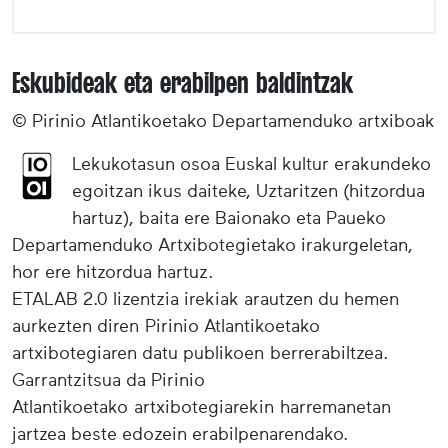
Eskubideak eta erabilpen baldintzak
© Pirinio Atlantikoetako Departamenduko artxiboak
Lekukotasun osoa Euskal kultur erakundeko
egoitzan ikus daiteke, Uztaritzen (hitzordua
hartuz), baita ere Baionako eta Paueko
Departamenduko Artxibotegietako irakurgeletan,
hor ere hitzordua hartuz.
ETALAB 2.0 lizentzia irekiak arautzen du hemen
aurkezten diren Pirinio Atlantikoetako
artxibotegiaren datu publikoen berrerabiltzea.
Garrantzitsua da Pirinio
Atlantikoetako artxibotegiarekin harremanetan
jartzea beste edozein erabilpenarendako.