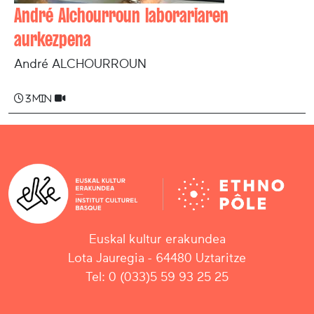
André Alchourroun laborariaren
aurkezpena
André ALCHOURROUN
3 min
Euskal kultur erakundea
Lota Jauregia - 64480 Uztaritze
Tel: 0 (033)5 59 93 25 25