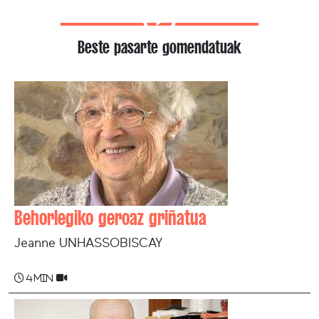
Beste pasarte gomendatuak
Behorlegiko geroaz griñatua
Jeanne UNHASSOBISCAY
4 min