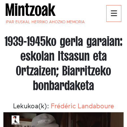
IPAR EUSKAL HERRIKO AHOZKO MEMORIA
1939-1945ko gerla garaian:
eskolan Itsasun eta
Ortzaizen; Biarritzeko
bonbardaketa
Lekukoa(k):
Frédéric Landaboure