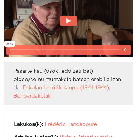
Pasarte hau (osoki edo zati bat)
bideo/soinu muntaketa batean erabilia izan
da:
Eskolan herritik kanpo (1941-1944)
,
Bonbardaketak
Lekukoa(k):
Frédéric Landaboure