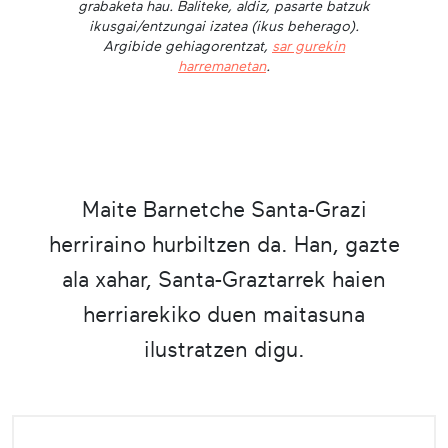
grabaketa hau. Baliteke, aldiz, pasarte batzuk
ikusgai/entzungai izatea (ikus beherago).
Argibide gehiagorentzat,
sar gurekin
harremanetan
.
Maite Barnetche Santa-Grazi
herriraino hurbiltzen da. Han, gazte
ala xahar, Santa-Graztarrek haien
herriarekiko duen maitasuna
ilustratzen digu.