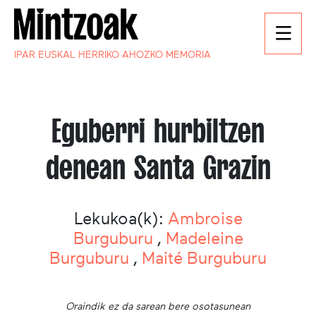
IPAR EUSKAL HERRIKO AHOZKO MEMORIA
Eguberri hurbiltzen
denean Santa Grazin
Lekukoa(k):
Ambroise
Burguburu
,
Madeleine
Burguburu
,
Maité Burguburu
Oraindik ez da sarean bere osotasunean