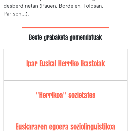
desberdinetan (Pauen, Bordelen, Tolosan,
Parisen...).
Beste grabaketa gomendatuak
Ipar Euskal Herriko ikastolak
"Herrikoa" sozietatea
Euskararen egoera soziolinguistikoa