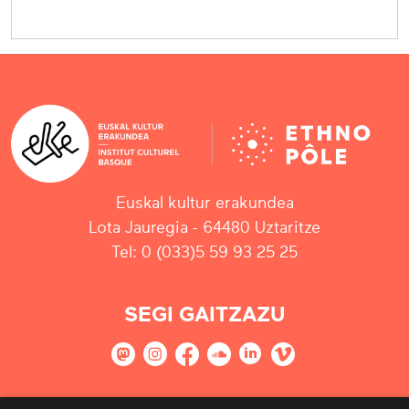
Euskal kultur erakundea
Lota Jauregia - 64480 Uztaritze
Tel: 0 (033)5 59 93 25 25
SEGI GAITZAZU