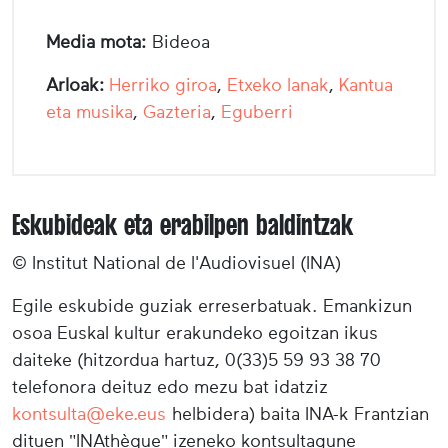
Media mota:
Bideoa
Arloak:
Herriko giroa
,
Etxeko lanak
,
Kantua
eta musika
,
Gazteria
,
Eguberri
Eskubideak eta erabilpen baldintzak
© Institut National de l'Audiovisuel (INA)
Egile eskubide guziak erreserbatuak. Emankizun
osoa Euskal kultur erakundeko egoitzan ikus
daiteke (hitzordua hartuz, 0(33)5 59 93 38 70
telefonora deituz edo mezu bat idatziz
kontsulta@eke.eus
helbidera) baita INA-k Frantzian
dituen "INAthèque" izeneko kontsultagune