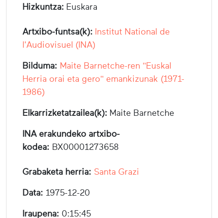
Hizkuntza:
Euskara
Artxibo-funtsa(k):
Institut National de
l'Audiovisuel (INA)
Bilduma:
Maite Barnetche-ren "Euskal
Herria orai eta gero" emankizunak (1971-
1986)
Elkarrizketatzailea(k):
Maite Barnetche
INA erakundeko artxibo-
kodea:
BX00001273658
Grabaketa herria:
Santa Grazi
Data:
1975-12-20
Iraupena:
0:15:45