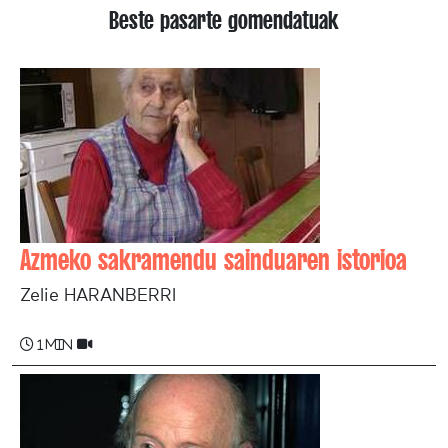
Beste pasarte gomendatuak
Azmeko sakramendu sainduaren istorioa
Zelie HARANBERRI
1 min