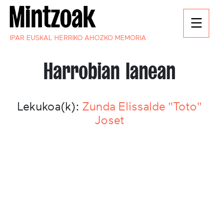
IPAR EUSKAL HERRIKO AHOZKO MEMORIA
Harrobian lanean
Lekukoa(k):
Zunda Elissalde "Toto"
Joset