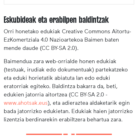
Eskubideak eta erabilpen baldintzak
Orri honetako edukiak Creative Commons Aitortu-
EzKomertziala 4.0 Nazioartekoa Baimen baten
mende daude (CC BY-SA 2.0).
Baimendua zara web-orrialde honen edukiak
(testuak, irudiak edo dokumentuak) partekatzeko
eta eduki horietatik abiatuta lan edo eduki
eratorriak egiteko. Baldintza bakarra da, beti,
edukien jatorria aitortzea (CC BY-SA 2.0 -
www.ahotsak.eus
), eta adieraztea aldaketarik egin
bada jatorrizko edukietan. Edukiak haien jatorrizko
lizentzia berdinarekin erabiltzera behartua zara.