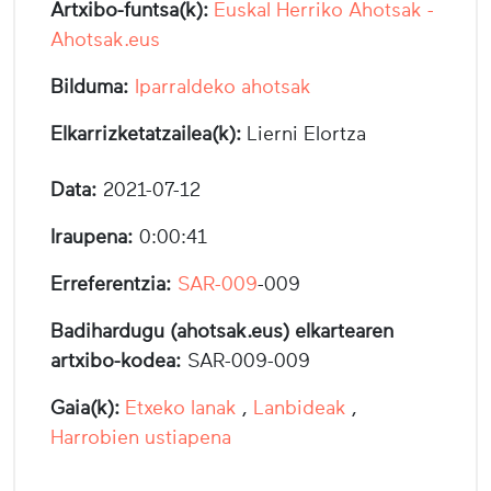
Artxibo-funtsa(k):
Euskal Herriko Ahotsak -
Ahotsak.eus
Bilduma:
Iparraldeko ahotsak
Elkarrizketatzailea(k):
Lierni Elortza
Data:
2021-07-12
Iraupena:
0:00:41
Erreferentzia:
SAR-009
-009
Badihardugu (ahotsak.eus) elkartearen
artxibo-kodea:
SAR-009-009
Gaia(k):
Etxeko lanak
,
Lanbideak
,
Harrobien ustiapena