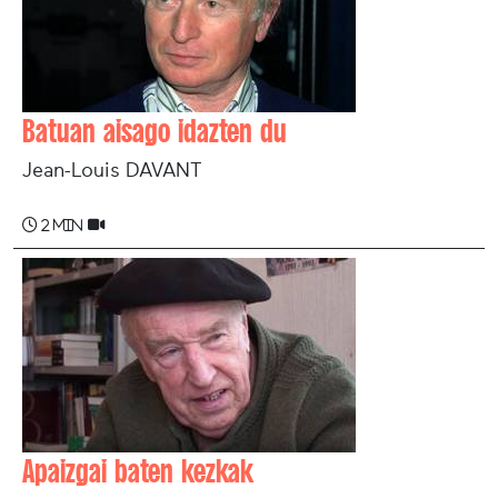
Batuan aisago idazten du
Jean-Louis DAVANT
2 min
Apaizgai baten kezkak