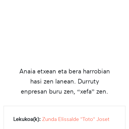
Anaia etxean eta bera harrobian
hasi zen lanean. Durruty
enpresan buru zen, “xefa” zen.
Lekukoa(k):
Zunda Elissalde "Toto" Joset