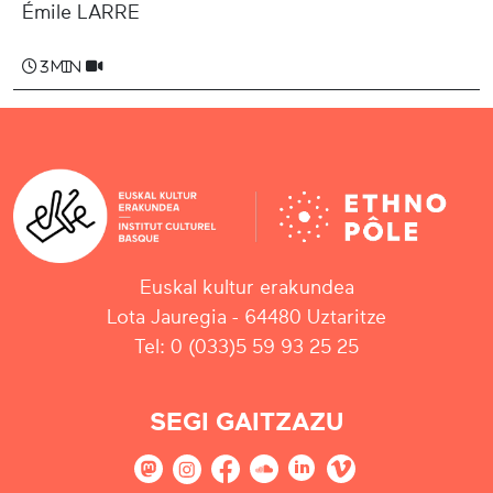
Émile LARRE
3 min
Euskal kultur erakundea
Lota Jauregia - 64480 Uztaritze
Tel: 0 (033)5 59 93 25 25
SEGI GAITZAZU