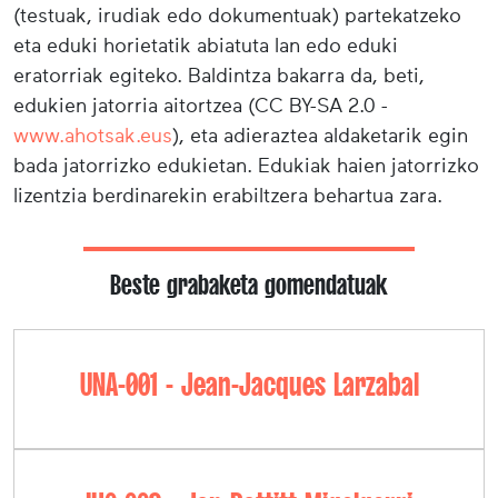
(testuak, irudiak edo dokumentuak) partekatzeko
eta eduki horietatik abiatuta lan edo eduki
eratorriak egiteko. Baldintza bakarra da, beti,
edukien jatorria aitortzea (CC BY-SA 2.0 -
www.ahotsak.eus
), eta adieraztea aldaketarik egin
bada jatorrizko edukietan. Edukiak haien jatorrizko
lizentzia berdinarekin erabiltzera behartua zara.
Beste grabaketa gomendatuak
UNA-001 - Jean-Jacques Larzabal