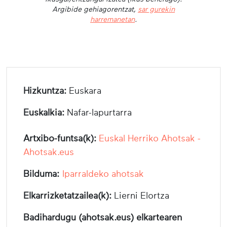
Argibide gehiagorentzat,
sar gurekin
harremanetan
.
Hizkuntza:
Euskara
Euskalkia:
Nafar-lapurtarra
Artxibo-funtsa(k):
Euskal Herriko Ahotsak -
Ahotsak.eus
Bilduma:
Iparraldeko ahotsak
Elkarrizketatzailea(k):
Lierni Elortza
Badihardugu (ahotsak.eus) elkartearen