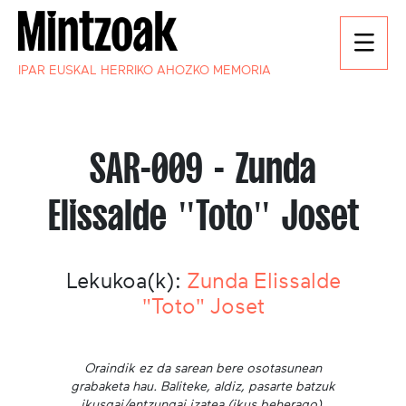
IPAR EUSKAL HERRIKO AHOZKO MEMORIA
SAR-009 - Zunda
Elissalde "Toto" Joset
Lekukoa(k):
Zunda Elissalde
"Toto" Joset
Oraindik ez da sarean bere osotasunean
grabaketa hau. Baliteke, aldiz, pasarte batzuk
ikusgai/entzungai izatea (ikus beherago).