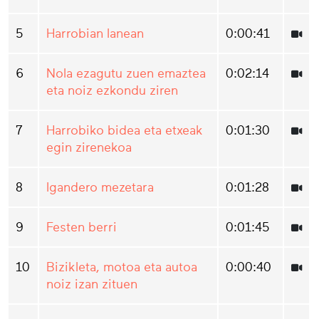
5
Harrobian lanean
0:00:41
6
Nola ezagutu zuen emaztea
0:02:14
eta noiz ezkondu ziren
7
Harrobiko bidea eta etxeak
0:01:30
egin zirenekoa
8
Igandero mezetara
0:01:28
9
Festen berri
0:01:45
10
Bizikleta, motoa eta autoa
0:00:40
noiz izan zituen