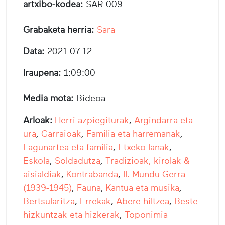
artxibo-kodea:
SAR-009
Grabaketa herria:
Sara
Data:
2021-07-12
Iraupena:
1:09:00
Media mota:
Bideoa
Arloak:
Herri azpiegiturak
,
Argindarra eta
ura
,
Garraioak
,
Familia eta harremanak
,
Lagunartea eta familia
,
Etxeko lanak
,
Eskola
,
Soldadutza
,
Tradizioak, kirolak &
aisialdiak
,
Kontrabanda
,
II. Mundu Gerra
(1939-1945)
,
Fauna
,
Kantua eta musika
,
Bertsularitza
,
Errekak
,
Abere hiltzea
,
Beste
hizkuntzak eta hizkerak
,
Toponimia