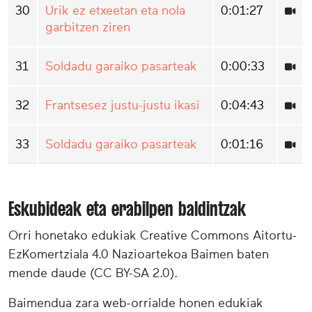
30
Urik ez etxeetan eta nola
0:01:27
garbitzen ziren
31
Soldadu garaiko pasarteak
0:00:33
32
Frantsesez justu-justu ikasi
0:04:43
33
Soldadu garaiko pasarteak
0:01:16
Eskubideak eta erabilpen baldintzak
Orri honetako edukiak Creative Commons Aitortu-
EzKomertziala 4.0 Nazioartekoa Baimen baten
mende daude (CC BY-SA 2.0).
Baimendua zara web-orrialde honen edukiak