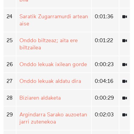
24
Saratik Zugarramurdi artean
0:01:36
aise
25
Onddo biltzeaz; aita ere
0:01:22
biltzailea
26
Onddo lekuak ixilean gorde
0:00:23
27
Onddo lekuak aldatu dira
0:04:16
28
Biziaren aldaketa
0:00:29
29
Argindarra Sarako auzoetan
0:02:03
jarri zutenekoa