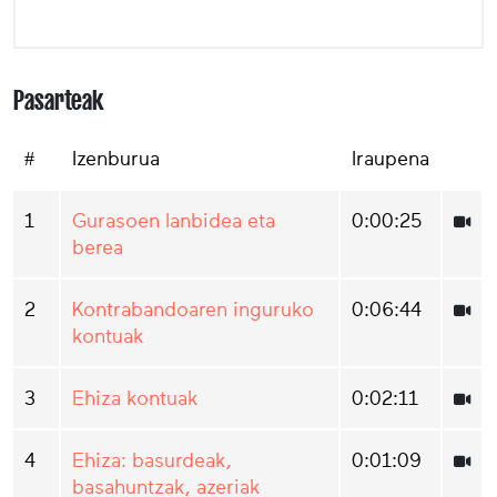
Pasarteak
#
Izenburua
Iraupena
1
Gurasoen lanbidea eta
0:00:25
berea
2
Kontrabandoaren inguruko
0:06:44
kontuak
3
Ehiza kontuak
0:02:11
4
Ehiza: basurdeak,
0:01:09
basahuntzak, azeriak