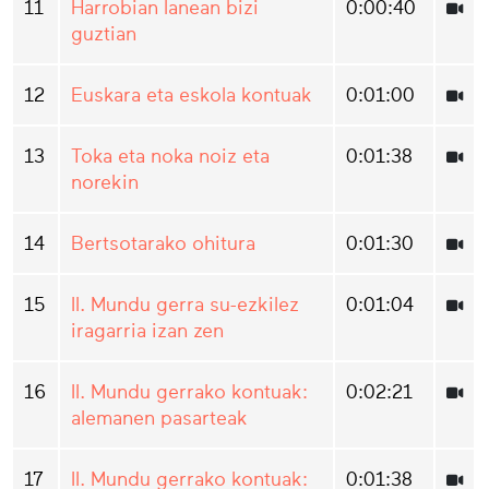
11
Harrobian lanean bizi
0:00:40
guztian
12
Euskara eta eskola kontuak
0:01:00
13
Toka eta noka noiz eta
0:01:38
norekin
14
Bertsotarako ohitura
0:01:30
15
II. Mundu gerra su-ezkilez
0:01:04
iragarria izan zen
16
II. Mundu gerrako kontuak:
0:02:21
alemanen pasarteak
17
II. Mundu gerrako kontuak:
0:01:38