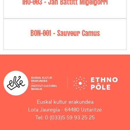
IHO-003 - Jan Battitt Migelgorri
BON-001 - Sauveur Camus
Euskal kultur erakundea
Lota Jauregia - 64480 Uztaritze
Tel: 0 (033)5 59 93 25 25