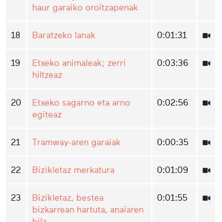
haur garaiko oroitzapenak
18
Baratzeko lanak
0:01:31
19
Etxeko animaleak; zerri
0:03:36
hiltzeaz
20
Etxeko sagarno eta arno
0:02:56
egiteaz
21
Tramway-aren garaiak
0:00:35
22
Bizikletaz merkatura
0:01:09
23
Bizikletaz, bestea
0:01:55
bizkarrean hartuta, anaiaren
bila