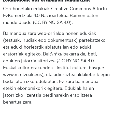
Orri honetako edukiak Creative Commons Aitortu-
EzKomertziala 4.0 Nazioartekoa Baimen baten
mende daude (CC BY-NC-SA 4.0).
Baimendua zara web-orrialde honen edukiak
(testuak, irudiak edo dokumentuak) partekatzeko
eta eduki horietatik abiatuta lan edo eduki
eratorriak egiteko. Baldintza bakarra da, beti,
edukien jatorria aitortzea (CC BY-NC-SA 4.0 -
Euskal kultur erakundea - Institut culturel basque -
www.mintzoak.eus), eta adieraztea aldaketarik egin
bada jatorrizko edukietan. Ez zara baimendua
etekin ekonomikorik egitera. Edukiak haien
jatorrizko lizentzia berdinarekin erabiltzera
behartua zara.