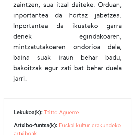
zaintzen, sua itzal daiteke. Orduan,
inportantea da hortaz jabetzea.
Inportantea da ikusteko garra
denek egindakoaren,
mintzatutakoaren ondorioa dela,
baina suak iraun behar badu,
bakoitzak egur zati bat behar duela
jarri.
Lekukoa(k):
Ttitto Aguerre
Artxibo-funtsa(k):
Euskal kultur erakundeko
artxiboak