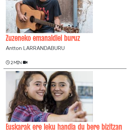
Zuzeneko emanaldiei buruz
Antton LARRANDABURU
2 min
Euskarak ere leku handia du bere bizitzan