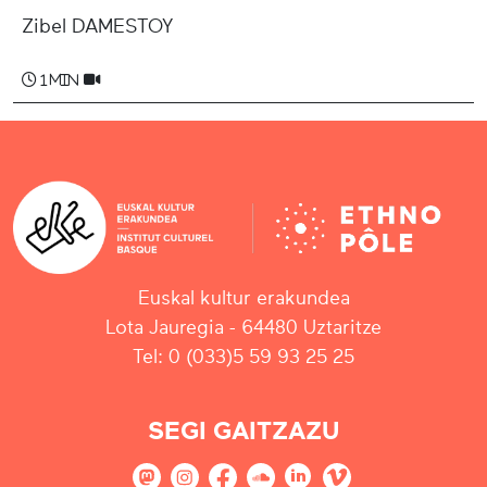
Zibel DAMESTOY
1 min
Euskal kultur erakundea
Lota Jauregia - 64480 Uztaritze
Tel: 0 (033)5 59 93 25 25
SEGI GAITZAZU