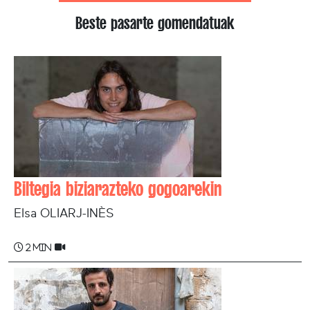
Beste pasarte gomendatuak
Biltegia biziarazteko gogoarekin
Elsa OLIARJ-INÈS
2 min