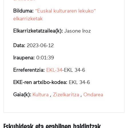
Bilduma:
"Euskal kulturaren lekuko"
elkarrizketak
Elkarrizketatzailea(k):
Jasone Iroz
Data:
2023-06-12
Iraupena:
0:01:39
Erreferentzia:
EKL-34
-EKL 34-6
EKE-ren artxibo-kodea:
EKL 34-6
Gaia(k):
Kultura
,
Zizelkaritza
,
Ondarea
Eskubideak eta erabilpen baldintzak