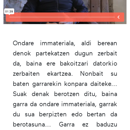
Ondare immateriala, aldi berean
denok partekatzen dugun zerbait
da, baina ere bakoitzari datorkio
zerbaiten ekartzea. Nonbait su
baten garrarekin konpara daiteke...
Suak denak berotzen ditu, baina
garra da ondare immateriala, garrak
du sua berpizten edo bertan da
berotasuna... Garra ez baduzu