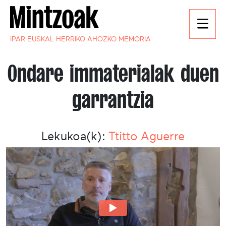
IPAR EUSKAL HERRIKO AHOZKO MEMORIA
Ondare immaterialak duen
garrantzia
Lekukoa(k):
Ttitto Aguerre