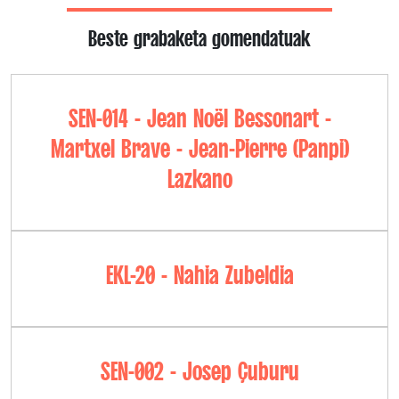
Beste grabaketa gomendatuak
SEN-014 - Jean Noël Bessonart -
Martxel Brave - Jean-Pierre (Panpi)
Lazkano
EKL-20 - Nahia Zubeldia
SEN-002 - Josep Çuburu