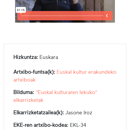
Hizkuntza:
Euskara
Artxibo-funtsa(k):
Euskal kultur erakundeko
artxiboak
Bilduma:
"Euskal kulturaren lekuko"
elkarrizketak
Elkarrizketatzailea(k):
Jasone Iroz
EKE-ren artxibo-kodea:
EKL-34