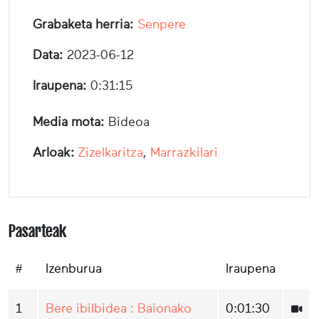
Grabaketa herria:
Senpere
Data:
2023-06-12
Iraupena:
0:31:15
Media mota:
Bideoa
Arloak:
Zizelkaritza
,
Marrazkilari
Pasarteak
#
Izenburua
Iraupena
1
Bere ibilbidea : Baionako
0:01:30