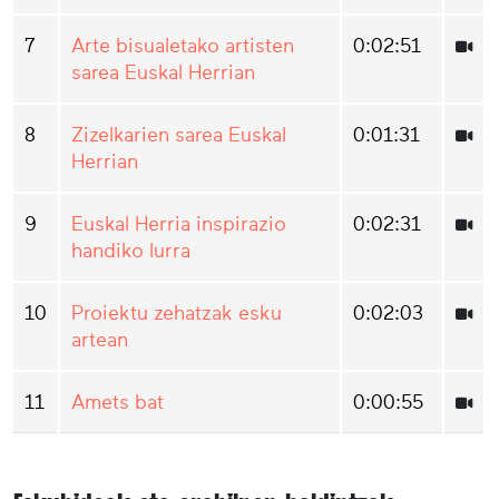
7
Arte bisualetako artisten
0:02:51
sarea Euskal Herrian
8
Zizelkarien sarea Euskal
0:01:31
Herrian
9
Euskal Herria inspirazio
0:02:31
handiko lurra
10
Proiektu zehatzak esku
0:02:03
artean
11
Amets bat
0:00:55