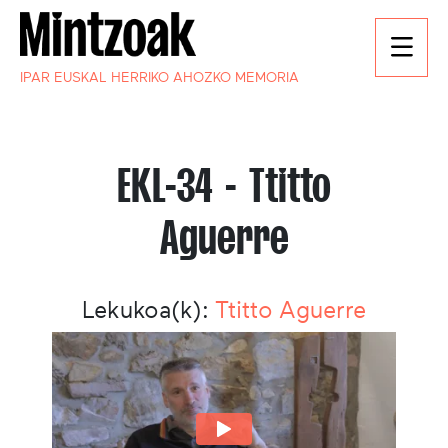
IPAR EUSKAL HERRIKO AHOZKO MEMORIA
EKL-34 - Ttitto
Aguerre
Lekukoa(k):
Ttitto Aguerre