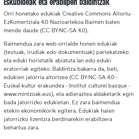
Eskubideak eta erabilpen baldintzak
Orri honetako edukiak Creative Commons Aitortu-
EzKomertziala 4.0 Nazioartekoa Baimen baten
mende daude (CC BY-NC-SA 4.0).
Baimendua zara web-orrialde honen edukiak
(testuak, irudiak edo dokumentuak) partekatzeko
eta eduki horietatik abiatuta lan edo eduki
eratorriak egiteko. Baldintza bakarra da, beti,
edukien jatorria aitortzea (CC BY-NC-SA 4.0 -
Euskal kultur erakundea - Institut culturel basque -
www.mintzoak.eus), eta adieraztea aldaketarik egin
bada jatorrizko edukietan. Ez zara baimendua
etekin ekonomikorik egitera. Edukiak haien
jatorrizko lizentzia berdinarekin erabiltzera
behartua zara.