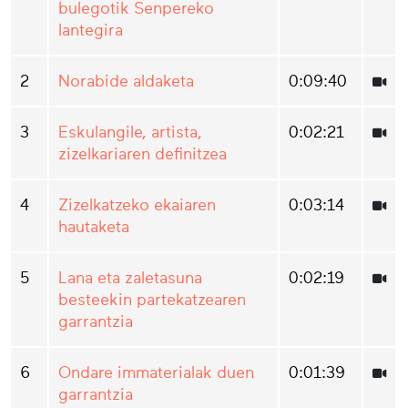
bulegotik Senpereko
lantegira
2
Norabide aldaketa
0:09:40
3
Eskulangile, artista,
0:02:21
zizelkariaren definitzea
4
Zizelkatzeko ekaiaren
0:03:14
hautaketa
5
Lana eta zaletasuna
0:02:19
besteekin partekatzearen
garrantzia
6
Ondare immaterialak duen
0:01:39
garrantzia