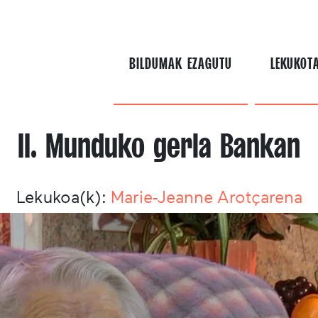
BILDUMAK EZAGUTU
LEKUKOT
II. Munduko gerla Bankan
Lekukoa(k):
Marie-­Jeanne Arotçarena