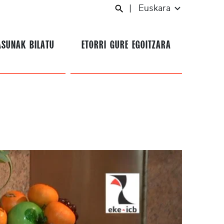
|
Euskara
ASUNAK BILATU
ETORRI GURE EGOITZARA