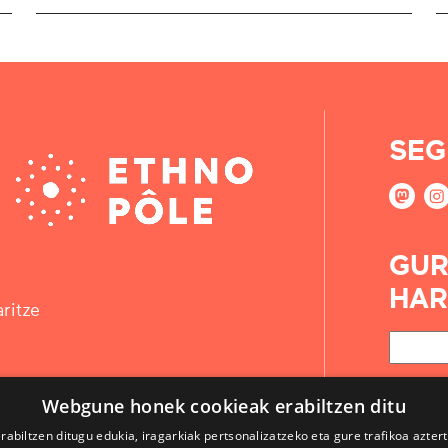
SEG
GUR
HAR
ritze
Webgune honek cookieak erabiltzen ditu
rabiltzen ditugu edukia, iragarkiak pertsonalizatzeko eta gure trafikoa azter