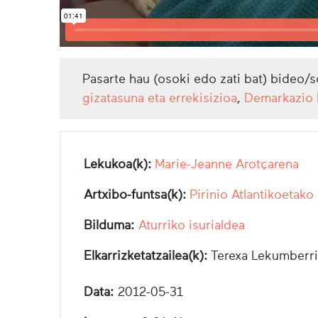
Pasarte hau (osoki edo zati bat) bideo/s
gizatasuna eta errekisizioa
,
Demarkazio 
Lekukoa(k):
Marie-­Jeanne Arotçarena
Artxibo-funtsa(k):
Pirinio Atlantikoetako
Bilduma:
Aturriko isurialdea
Elkarrizketatzailea(k):
Terexa Lekumberri
Data:
2012-05-31