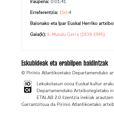
Iraupena:
0:01:41
Erreferentzia:
150
-4
Baionako eta Ipar Euskal Herriko artxib
Gaia(k):
II. Mundu Gerra (1939-1945)
Eskubideak eta erabilpen baldintzak
© Pirinio Atlantikoetako Departamenduko ar
Lekukotasun osoa Euskal kultur eraku
Departamenduko Artxibotegietako irak
ETALAB 2.0 lizentzia irekiak arautzen
Garrantzitsua da Pirinio Atlantikoetako artx