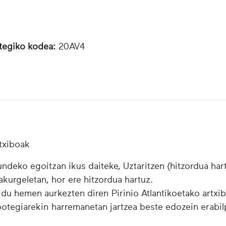
otegiko kodea:
20AV4
txiboak
ndeko egoitzan ikus daiteke, Uztaritzen (hitzordua har
urgeletan, hor ere hitzordua hartuz.
 du hemen aurkezten diren Pirinio Atlantikoetako artxi
ibotegiarekin harremanetan jartzea beste edozein erabi