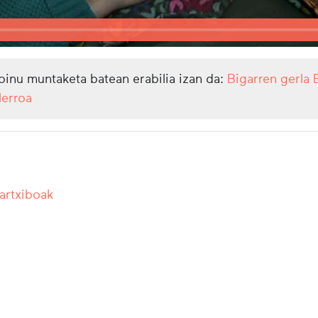
oinu muntaketa batean erabilia izan da:
Bigarren gerla
lerroa
 artxiboak