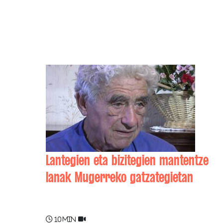
Lantegien eta bizitegien mantentze
lanak Mugerreko gatzategietan
Gilbert CASENAVE
10 min