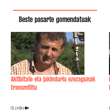
Beste pasarte gomendatuak
Aktibitate eta jakinduria ezezagunak
transmititu
Jean­-Pierre SORHOUET
1 min