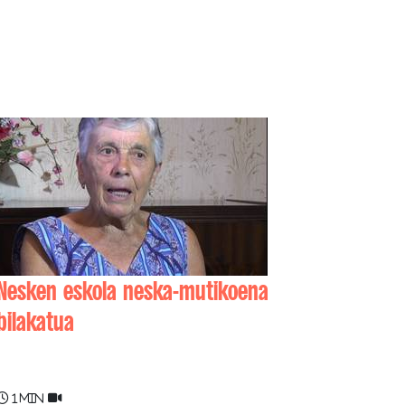
Nesken eskola neska-mutikoena
bilakatua
Gabi CASENAVE
1 min