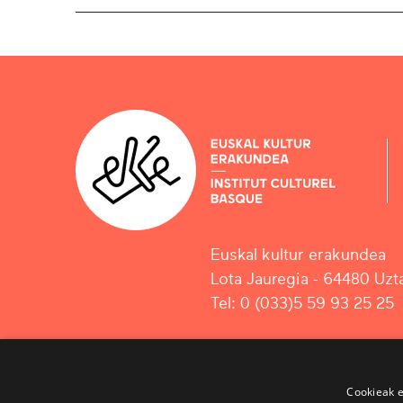
Euskal kultur erakundea
Lota Jauregia - 64480 Uzta
Tel: 0 (033)5 59 93 25 25
Cookieak e