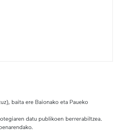
tuz), baita ere Baionako eta Paueko
botegiaren datu publikoen berrerabiltzea.
lpenarendako.