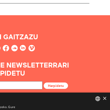
I GAITZAZU
E NEWSLETTERRARI
PIDETU
Harpidetu
×
tzeko. Gure