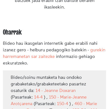
batzuek jada erabili izan baitute beraien
ikasleekin.
Oharrak
Bideo hau ikasgelan internetik gabe erabili nahi
izanez gero - helburu pedagogiko batekin -
gurekin
harremanetan sar zaitezke
informazio gehiago
eskuratzeko.
Bideo/soinu muntaketa hau ondoko
grabaketako/grabaketeetako pasartez
osaturik da:
14 - Jeanne Doxaran
(Pasarteak:
14-4
) ,
150 - Marie-­Jeanne
Arotçarena
(Pasarteak:
150-4
) ,
460 - Marie