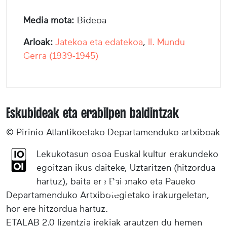
Media mota:
Bideoa
Arloak:
Jatekoa eta edatekoa
,
II. Mundu
Gerra (1939-1945)
Eskubideak eta erabilpen baldintzak
© Pirinio Atlantikoetako Departamenduko artxiboak
Lekukotasun osoa Euskal kultur erakundeko
egoitzan ikus daiteke, Uztaritzen (hitzordua
hartuz), baita ere Baionako eta Paueko
Departamenduko Artxibotegietako irakurgeletan,
hor ere hitzordua hartuz.
ETALAB 2.0 lizentzia irekiak arautzen du hemen