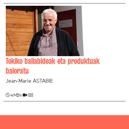
Tokiko baliabideak eta produktuak
baloratu
Jean-Marie ASTABIE
4 min