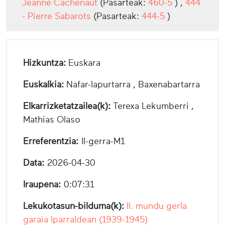
Jeanne Cachenaut
(Pasarteak:
460-5
) ,
444
- Pierre Sabarots
(Pasarteak:
444-5
)
Hizkuntza:
Euskara
Euskalkia:
Nafar-lapurtarra , Baxenabartarra
Elkarrizketatzailea(k):
Terexa Lekumberri ,
Mathias Olaso
Erreferentzia:
II-gerra-M1
Data:
2026-04-30
Iraupena:
0:07:31
Lekukotasun-bilduma(k):
II. mundu gerla
garaia Iparraldean (1939-1945)