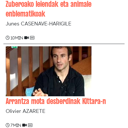
Zuberoako leiendak eta animale
enblematikoak
Junes CASENAVE-HARIGILE
10 min
Arrantza mota desberdinak Kittara-n
Olivier AZARETE
7 min