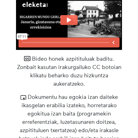
Bideo honek azpitituluak baditu.
Zonbait kasutan irakurgailuko CC botoian
klikatu beharko duzu hizkuntza
aukeratzeko.
Dokumentu hau egokia izan daiteke
ikasgelan erabilia izateko, horretarako
egokitua izan baita (programekin
erreferentziak, luzetasunaren doitzea,
azpitituluen txertatzea) edo/eta irakasle