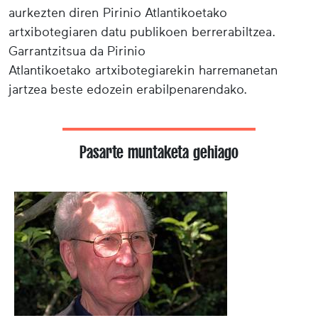
aurkezten diren Pirinio Atlantikoetako
artxibotegiaren datu publikoen berrerabiltzea.
Garrantzitsua da Pirinio
Atlantikoetako artxibotegiarekin harremanetan
jartzea beste edozein erabilpenarendako.
Pasarte muntaketa gehiago