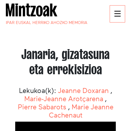
IPAR EUSKAL HERRIKO AHOZKO MEMORIA
Janaria, gizatasuna
eta errekisizioa
Lekukoa(k):
Jeanne Doxaran
,
Marie-­Jeanne Arotçarena
,
Pierre Sabarots
,
Marie Jeanne
Cachenaut