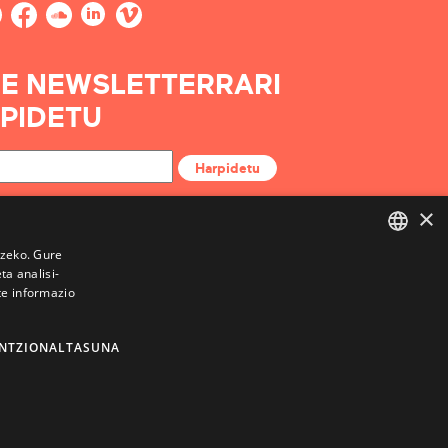
E NEWSLETTERRARI
PIDETU
Harpidetu
×
tzeko. Gure
a analisi-
BASQUE
te informazio
FRENCH
SPANISH
NTZIONALTASUNA
ENGLISH