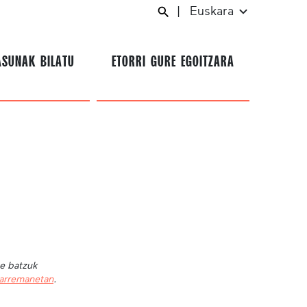
|
Euskara
ASUNAK BILATU
ETORRI GURE EGOITZARA
te batzuk
harremanetan
.