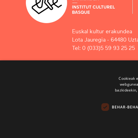
Euskal kultur erakundea
Lota Jauregia - 64480 Uzta
Tel: 0 (033)5 59 93 25 25
Cookieak e
webgunear
bazkideekin,
BEHAR-BEH