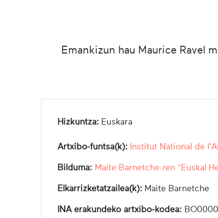
Emankizun hau Maurice Ravel mus
Hizkuntza:
Euskara
Artxibo-funtsa(k):
Institut National de l'
Bilduma:
Maite Barnetche-ren "Euskal He
Elkarrizketatzailea(k):
Maite Barnetche
INA erakundeko artxibo-kodea:
BO0000