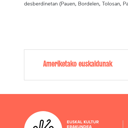
desberdinetan (Pauen, Bordelen, Tolosan, Pa
Ameriketako euskaldunak