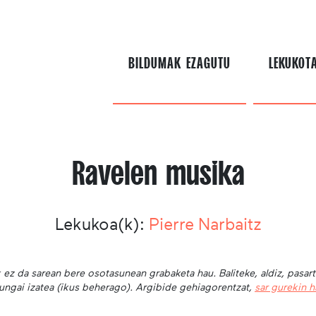
BILDUMAK EZAGUTU
LEKUKOT
Ravelen musika
Lekukoa(k):
Pierre Narbaitz
 ez da sarean bere osotasunean grabaketa hau. Baliteke, aldiz, pasar
ungai izatea (ikus beherago). Argibide gehiagorentzat,
sar gurekin 