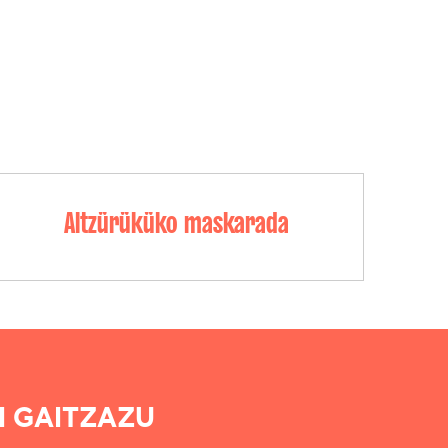
Altzürüküko maskarada
I GAITZAZU