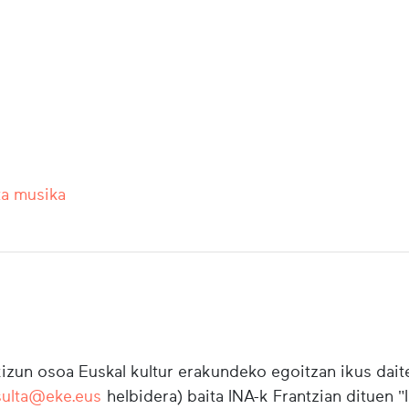
ta musika
zun osoa Euskal kultur erakundeko egoitzan ikus daite
sulta@eke.eus
helbidera) baita INA-k Frantzian dituen 