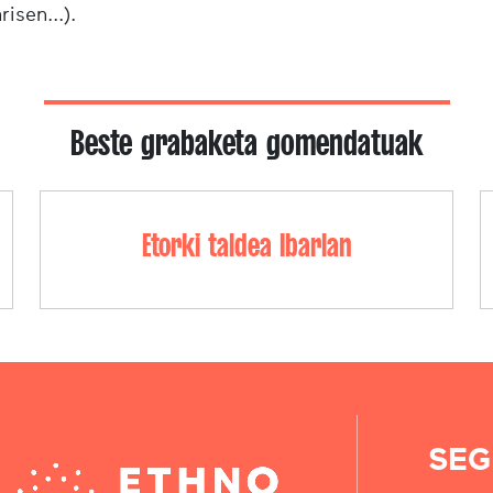
risen...).
Beste grabaketa gomendatuak
Etorki taldea Ibarlan
SEG