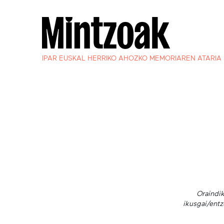
IPAR EUSKAL HERRIKO AHOZKO MEMORIAREN ATARIA
Oraindik
ikusgai/entz