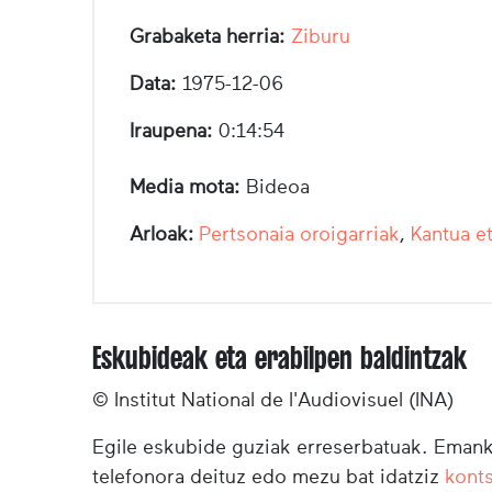
Grabaketa herria:
Ziburu
Data:
1975-12-06
Iraupena:
0:14:54
Media mota:
Bideoa
Arloak:
Pertsonaia oroigarriak
,
Kantua e
Eskubideak eta erabilpen baldintzak
© Institut National de l'Audiovisuel (INA)
Egile eskubide guziak erreserbatuak. Emanki
telefonora deituz edo mezu bat idatziz
kont