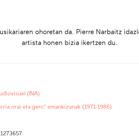
ikariaren ohoretan da. Pierre Narbaitz idaz
artista honen bizia ikertzen du.
Audiovisuel (INA)
rria orai eta gero" emankizunak (1971-1986)
1273657