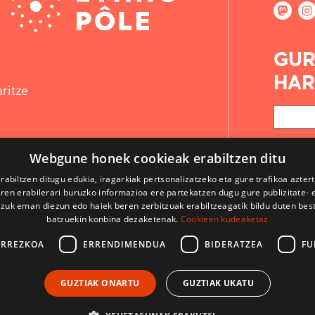
GUR
HAR
ritze
Webgune honek cookieak erabiltzen ditu
rabiltzen ditugu edukia, iragarkiak pertsonalizatzeko eta gure trafikoa azter
en erabilerari buruzko informazioa ere partekatzen dugu gure publizitate- et
 zuk eman diezun edo haiek beren zerbitzuak erabiltzeagatik bildu duten bes
batzuekin konbina dezaketenak.
Cookieen kudeaketaz
ARREZKOA
ERRENDIMENDUA
BIDERATZEA
FU
KONTAKTUA
GUZTIAK ONARTU
GUZTIAK UKATU
ERABILPEN BALDINTZAK
LEGE OHARRAK