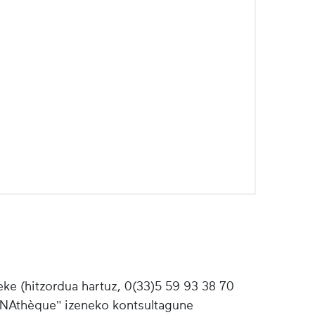
ke (hitzordua hartuz, 0(33)5 59 93 38 70
"INAthèque" izeneko kontsultagune