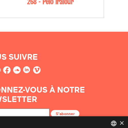
268 - Peio Iralour
S SUIVRE
NNEZ-VOUS À NOTRE
SLETTER
S'abonner
×