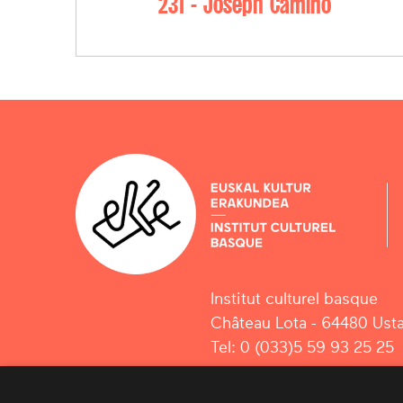
231 - Joseph Camino
Institut culturel basque
Château Lota - 64480 Usta
Tel: 0 (033)5 59 93 25 25