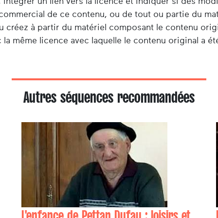
 intégrer un lien vers la licence et indiquer si des mod
e commercial de ce contenu, ou de tout ou partie du ma
u créez à partir du matériel composant le contenu origi
 la même licence avec laquelle le contenu original a été
Autres séquences recommandées
L'enfance de Pettan Dufau : loisirs et