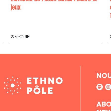
jeux
Pettan DUFAU
4 min
NOU
ABO