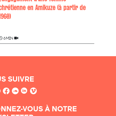
chrétienne en Amikuze (à partir de
1960)
Georgette ERRECART
6 min
S SUIVRE
NNEZ-VOUS À NOTRE