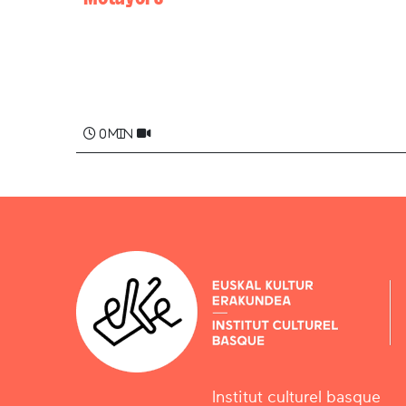
Maddi OXARANGO
0 min
Institut culturel basque