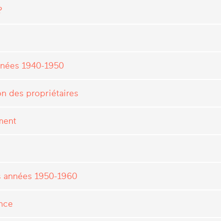
?
années 1940-1950
n des propriétaires
ment
es années 1950-1960
nce