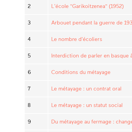
2
L'école "Garikoitzenea" (1952)
3
Arbouet pendant la guerre de 19
4
Le nombre d'écoliers
5
Interdiction de parler en basque à
6
Conditions du métayage
7
Le métayage : un contrat oral
8
Le métayage : un statut social
9
Du métayage au fermage : chang