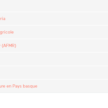
ria
gricole
y (AFMR)
lture en Pays basque