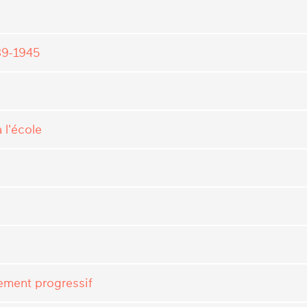
39-1945
 l'école
ement progressif