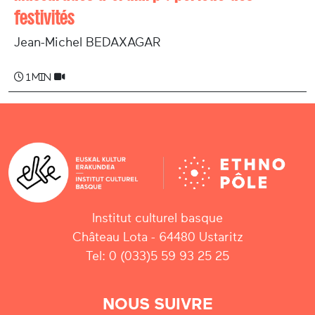
festivités
Jean-Michel BEDAXAGAR
1 min
Institut culturel basque
Château Lota - 64480 Ustaritz
Tel: 0 (033)5 59 93 25 25
NOUS SUIVRE