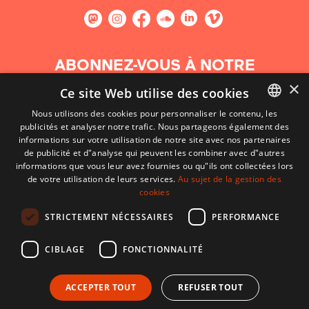
ABONNEZ-VOUS À NOTRE
NEWSLETTER
×
Ce site Web utilise des cookies
Nous utilisons des cookies pour personnaliser le contenu, les
S'abonner
publicités et analyser notre trafic. Nous partageons également des
BASQUE
informations sur votre utilisation de notre site avec nos partenaires
FRENCH
de publicité et d"analyse qui peuvent les combiner avec d"autres
informations que vous leur avez fournies ou qu"ils ont collectées lors
SPANISH
de votre utilisation de leurs services.
Au sujet de la gestion des
cookies
ENGLISH
STRICTEMENT NÉCESSAIRES
PERFORMANCE
CIBLAGE
FONCTIONNALITÉ
ACCEPTER TOUT
REFUSER TOUT