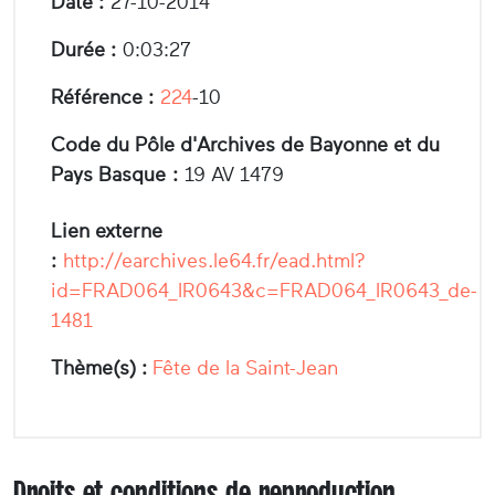
Date :
27-10-2014
Durée :
0:03:27
Référence :
224
-10
Code du Pôle d'Archives de Bayonne et du
Pays Basque :
19 AV 1479
Lien externe
:
http://earchives.le64.fr/ead.html?
id=FRAD064_IR0643&c=FRAD064_IR0643_de-
1481
Thème(s) :
Fête de la Saint-Jean
Droits et conditions de reproduction