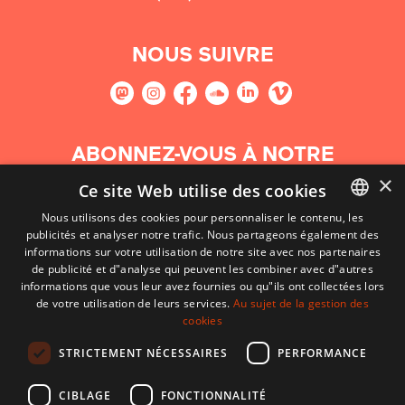
NOUS SUIVRE
ABONNEZ-VOUS À NOTRE
NEWSLETTER
×
Ce site Web utilise des cookies
Nous utilisons des cookies pour personnaliser le contenu, les
S'abonner
publicités et analyser notre trafic. Nous partageons également des
BASQUE
informations sur votre utilisation de notre site avec nos partenaires
FRENCH
de publicité et d"analyse qui peuvent les combiner avec d"autres
informations que vous leur avez fournies ou qu"ils ont collectées lors
SPANISH
de votre utilisation de leurs services.
Au sujet de la gestion des
cookies
ENGLISH
STRICTEMENT NÉCESSAIRES
PERFORMANCE
CIBLAGE
FONCTIONNALITÉ