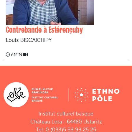
Contrebande à Estérençuby
Louis BISCAICHIPY
6 min
Institut culturel basque
Château Lota - 64480 Ustaritz
Tel: 0 (033)5 59 93 25 25