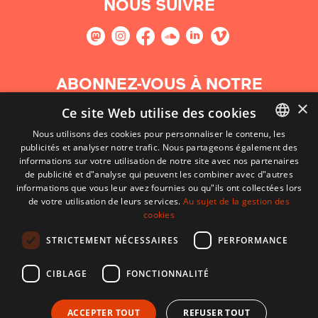
NOUS SUIVRE
ABONNEZ-VOUS À NOTRE
NEWSLETTER
×
Ce site Web utilise des cookies
Nous utilisons des cookies pour personnaliser le contenu, les
S'abonner
publicités et analyser notre trafic. Nous partageons également des
BASQUE
informations sur votre utilisation de notre site avec nos partenaires
FRENCH
de publicité et d"analyse qui peuvent les combiner avec d"autres
informations que vous leur avez fournies ou qu"ils ont collectées lors
SPANISH
de votre utilisation de leurs services.
Au sujet de la gestion des
cookies
ENGLISH
STRICTEMENT NÉCESSAIRES
PERFORMANCE
CIBLAGE
FONCTIONNALITÉ
ACCEPTER TOUT
REFUSER TOUT