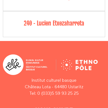
240 - Lucien Etxezaharreta
Institut culturel basque
Château Lota - 64480 Ustaritz
Tel: 0 (033)5 59 93 25 25