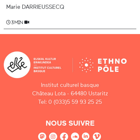
Marie DARRIEUSSECQ
3 min
Institut culturel basque
Château Lota - 64480 Ustaritz
Tel: 0 (033)5 59 93 25 25
NOUS SUIVRE