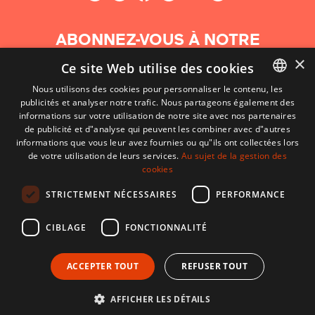
ABONNEZ-VOUS À NOTRE
NEWSLETTER
×
Ce site Web utilise des cookies
Nous utilisons des cookies pour personnaliser le contenu, les
S'abonner
publicités et analyser notre trafic. Nous partageons également des
BASQUE
informations sur votre utilisation de notre site avec nos partenaires
FRENCH
de publicité et d"analyse qui peuvent les combiner avec d"autres
informations que vous leur avez fournies ou qu"ils ont collectées lors
SPANISH
de votre utilisation de leurs services.
Au sujet de la gestion des
cookies
ENGLISH
STRICTEMENT NÉCESSAIRES
PERFORMANCE
CIBLAGE
FONCTIONNALITÉ
ACCEPTER TOUT
REFUSER TOUT
CONTACT
CONDITIONS D'UTILISATION
MENTIONS LÉGALES
AFFICHER LES DÉTAILS
Développé par CodeSyntax. CMS :
Django
.