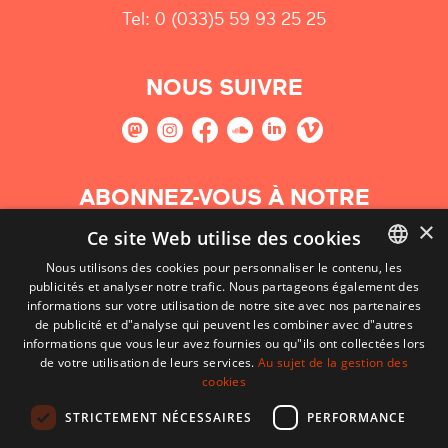
Tel: 0 (033)5 59 93 25 25
NOUS SUIVRE
ABONNEZ-VOUS À NOTRE
NEWSLETTER
×
Ce site Web utilise des cookies
Nous utilisons des cookies pour personnaliser le contenu, les
S'abonner
publicités et analyser notre trafic. Nous partageons également des
BASQUE
informations sur votre utilisation de notre site avec nos partenaires
FRENCH
de publicité et d"analyse qui peuvent les combiner avec d"autres
informations que vous leur avez fournies ou qu"ils ont collectées lors
SPANISH
de votre utilisation de leurs services.
Au sujet de la gestion des
cookies
ENGLISH
STRICTEMENT NÉCESSAIRES
PERFORMANCE