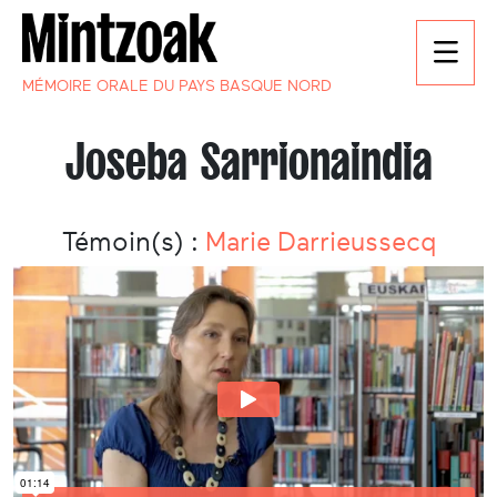
MÉMOIRE ORALE DU PAYS BASQUE NORD
Joseba Sarrionaindia
Témoin(s) :
Marie Darrieussecq