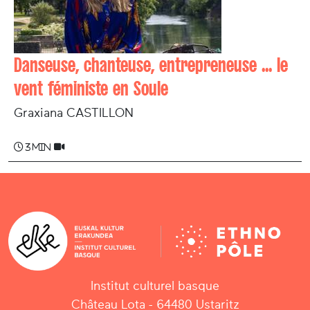
Danseuse, chanteuse, entrepreneuse ... le
vent féministe en Soule
Graxiana CASTILLON
3 min
Institut culturel basque
Château Lota - 64480 Ustaritz