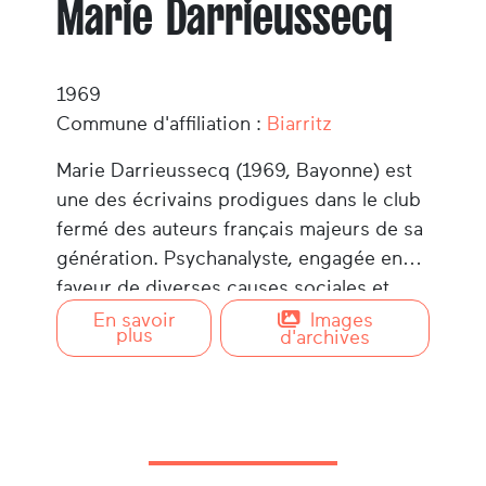
Marie Darrieussecq
1969
Commune d'affiliation :
Biarritz
Marie Darrieussecq (1969, Bayonne) est
une des écrivains prodigues dans le club
fermé des auteurs français majeurs de sa
génération. Psychanalyste, engagée en
faveur de diverses causes sociales et
politiques, sa carrière d'écrivain décolle
En savoir
Images
plus
d'archives
avec la parution de son roman
« Truismes
»
(1996 - POL) qui rencontre un succès
immédiat et est traduit dans plus de 30
langues. Maman de deux enfants, elle vit à
Paris et revient régulièrement en Labourd,