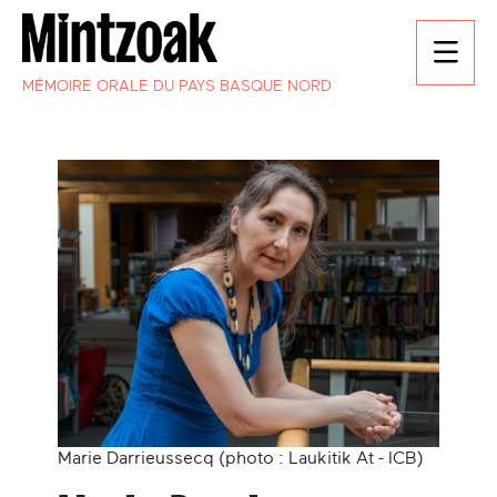
MÉMOIRE ORALE DU PAYS BASQUE NORD
Marie Darrieussecq (photo : Laukitik At - ICB)