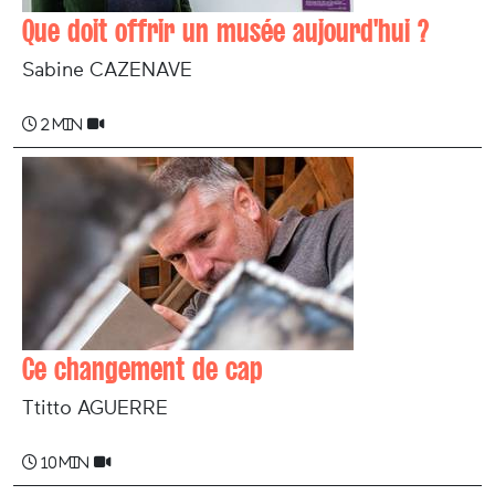
Que doit offrir un musée aujourd'hui ?
Sabine CAZENAVE
2 min
Ce changement de cap
Ttitto AGUERRE
10 min