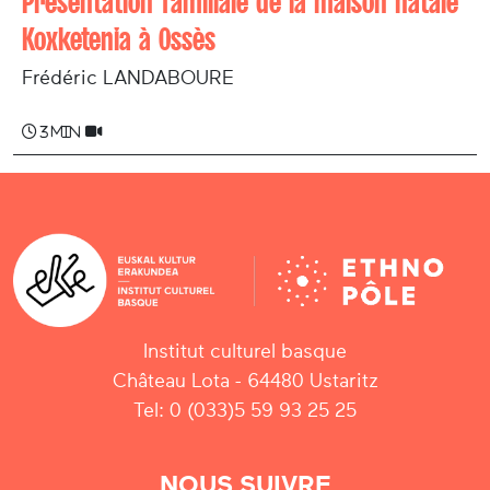
Présentation familiale de la maison natale
Koxketenia à Ossès
Frédéric LANDABOURE
3 min
Institut culturel basque
Château Lota - 64480 Ustaritz
Tel: 0 (033)5 59 93 25 25
NOUS SUIVRE