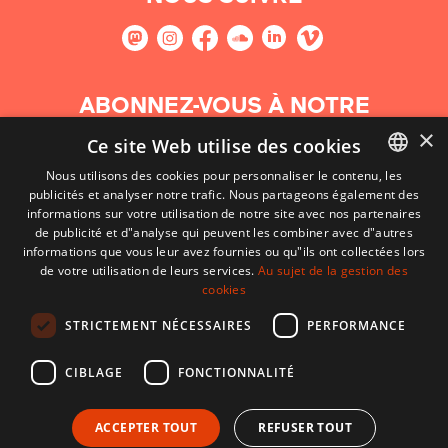
ABONNEZ-VOUS À NOTRE
NEWSLETTER
×
Ce site Web utilise des cookies
Nous utilisons des cookies pour personnaliser le contenu, les
S'abonner
publicités et analyser notre trafic. Nous partageons également des
BASQUE
informations sur votre utilisation de notre site avec nos partenaires
FRENCH
de publicité et d"analyse qui peuvent les combiner avec d"autres
informations que vous leur avez fournies ou qu"ils ont collectées lors
SPANISH
de votre utilisation de leurs services.
Au sujet de la gestion des
cookies
ENGLISH
STRICTEMENT NÉCESSAIRES
PERFORMANCE
CIBLAGE
FONCTIONNALITÉ
ACCEPTER TOUT
REFUSER TOUT