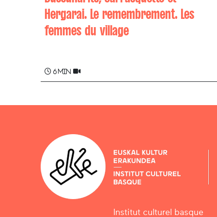
Hergarai. Le remembrement. Les
femmes du village
Marie-Jeanne HARRIET
6 min
Institut culturel basque