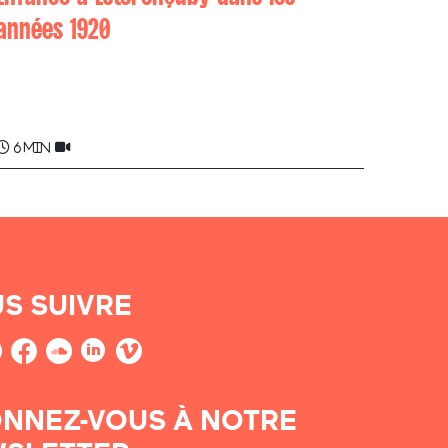
années 1920
Louis BISCAICHIPY
6 min
S SUIVRE
NNEZ-VOUS À NOTRE