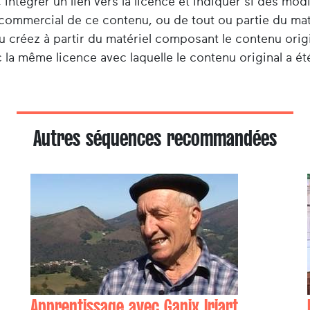
 intégrer un lien vers la licence et indiquer si des mod
e commercial de ce contenu, ou de tout ou partie du ma
u créez à partir du matériel composant le contenu origi
 la même licence avec laquelle le contenu original a été
Autres séquences recommandées
Apprentissage avec Ganix Iriart