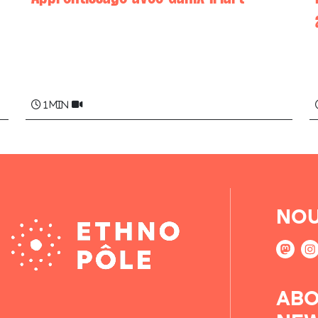
Beñat DUCLOS
1 min
NOU
ABO