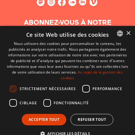
ABONNEZ-VOUS À NOTRE
NEWSLETTER
×
Ce site Web utilise des cookies
Nous utilisons des cookies pour personnaliser le contenu, les
S'abonner
publicités et analyser notre trafic. Nous partageons également des
BASQUE
informations sur votre utilisation de notre site avec nos partenaires
FRENCH
de publicité et d"analyse qui peuvent les combiner avec d"autres
informations que vous leur avez fournies ou qu"ils ont collectées lors
SPANISH
de votre utilisation de leurs services.
Au sujet de la gestion des
cookies
ENGLISH
STRICTEMENT NÉCESSAIRES
PERFORMANCE
CIBLAGE
FONCTIONNALITÉ
ACCEPTER TOUT
REFUSER TOUT
CONTACT
CONDITIONS D'UTILISATION
MENTIONS LÉGALES
AFFICHER LES DÉTAILS