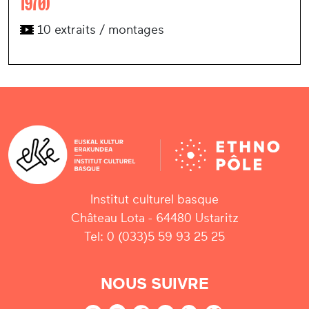
1970)
10 extraits / montages
Institut culturel basque
Château Lota - 64480 Ustaritz
Tel: 0 (033)5 59 93 25 25
NOUS SUIVRE