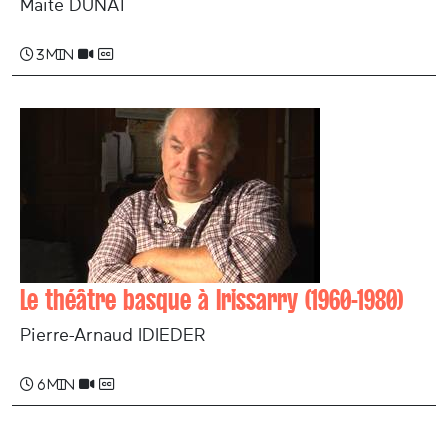
Maite DUNAT
3 min
Le théâtre basque à Irissarry (1960-1980)
Pierre-Arnaud IDIEDER
6 min