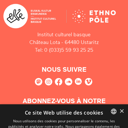
Institut culturel basque
Château Lota - 64480 Ustaritz
Tel: 0 (033)5 59 93 25 25
NOUS SUIVRE
ABONNEZ-VOUS À NOTRE
NEWSLETTER
×
Ce site Web utilise des cookies
Nous utilisons des cookies pour personnaliser le contenu, les
S'abonner
publicités et analyser notre trafic. Nous partageons également des
BASQUE