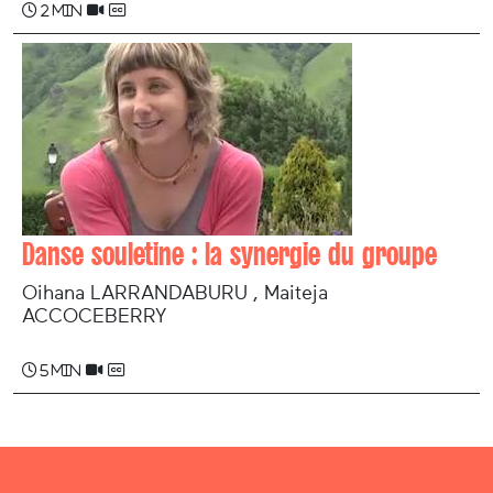
2 min
Danse souletine : la synergie du groupe
Oihana LARRANDABURU , Maiteja
ACCOCEBERRY
5 min