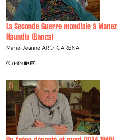
La Seconde Guerre mondiale à Manez
Haundia (Banca)
Marie-­Jeanne AROTÇARENA
1 min
Un frère déporté et mort (1944-1945)