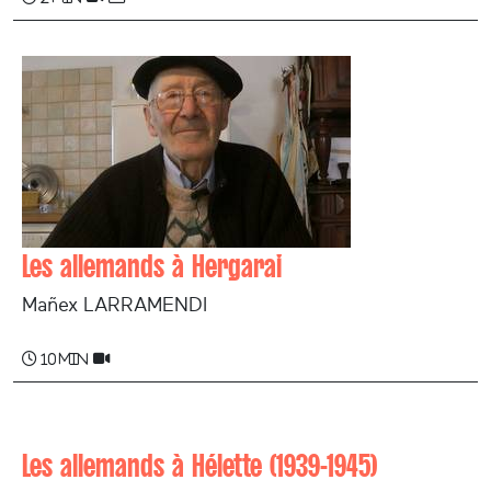
Les allemands à Hergarai
Mañex LARRAMENDI
10 min
Les allemands à Hélette (1939-1945)