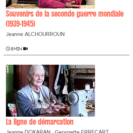
Souvenirs de la seconde guerre mondiale
(1939-1945)
Jeanne ALCHOURROUN
8 min
La ligne de démarcation
Jeanne DOXARAN , Georgette ERRECART ,