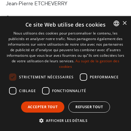
Jean-Pierre ETCHEVERRY
4 min
×
Ce site Web utilise des cookies
Nous utilisons des cookies pour personnaliser le contenu, les
publicités et analyser notre trafic. Nous partageons également des
BASQUE
informations sur votre utilisation de notre site avec nos partenaires
FRENCH
de publicité et d"analyse qui peuvent les combiner avec d"autres
informations que vous leur avez fournies ou qu"ils ont collectées lors
SPANISH
de votre utilisation de leurs services.
Au sujet de la gestion des
cookies
ENGLISH
STRICTEMENT NÉCESSAIRES
PERFORMANCE
Souvenirs de la guerre 1939-1945
CIBLAGE
FONCTIONNALITÉ
Jean (Manex) ALGUEYRU
ACCEPTER TOUT
REFUSER TOUT
3 min
AFFICHER LES DÉTAILS