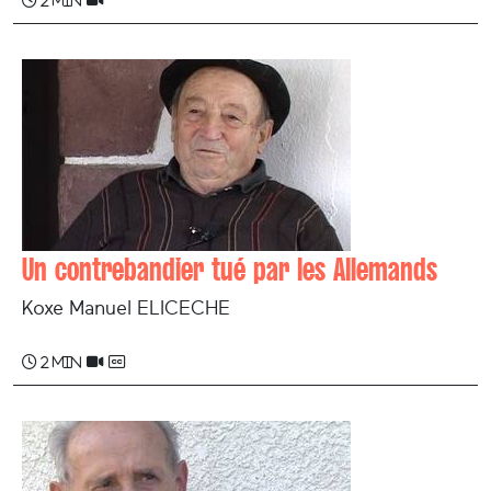
2 min
Un contrebandier tué par les Allemands
Koxe Manuel ELICECHE
2 min