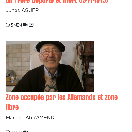
Junes AGUER
3 min
Zone occupée par les Allemands et zone
libre
Mañex LARRAMENDI