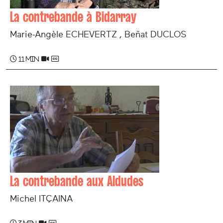
La contrebande à Bidarray
Marie-Angèle ECHEVERTZ , Beñat DUCLOS
11 min
La contrebande aux Aldudes
Michel ITÇAINA