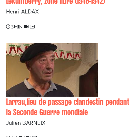
Lekumberry, zone libre (1940-1942)
Henri ALDAX
3 min
Larrau,lieu de passage clandestin pendant
la Seconde Guerre mondiale
Julien BARNEIX