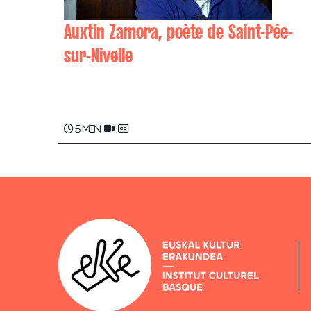
Auxtin Zamora, poète de Saint-Pée-
sur-Nivelle
Auxtin ZAMORA-DURRUTI
5 min