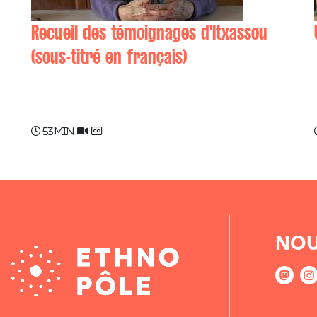
Recueil des témoignages d'Itxassou
(sous-titré en français)
Dominika AGUERRE , Paskal PARIS , Mayi
POULOU ...
53 min
NOU