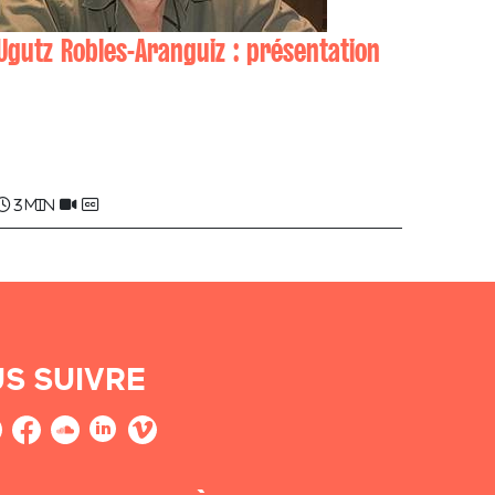
Ugutz Robles-Aranguiz : présentation
Ugutz ROBLES-ARANGUIZ
3 min
S SUIVRE