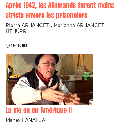
Après 1942, les Allemands furent moins
stricts envers les prisonniers
Pierra ARHANCET , Marianne ARHANCET
ÜTHÜRRI
1 min
La vie en en Amérique II
Manex LANATUA