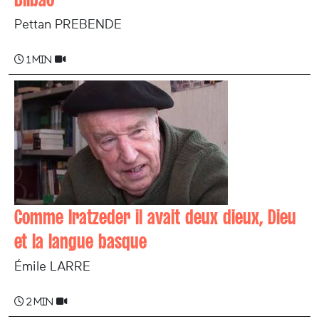
Pettan PREBENDE
1 min
Comme Iratzeder il avait deux dieux, Dieu
et la langue basque
Émile LARRE
2 min