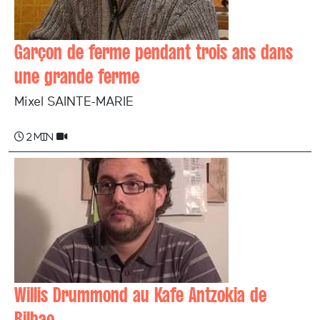
Garçon de ferme pendant trois ans dans
une grande ferme
Mixel SAINTE-MARIE
2 min
Willis Drummond au Kafe Antzokia de
Bilbao