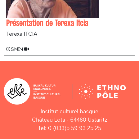
Présentation de Terexa Itcia
Terexa ITCIA
5 min
Institut culturel basque
Château Lota - 64480 Ustaritz
Tel: 0 (033)5 59 93 25 25