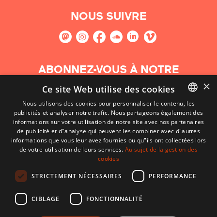
NOUS SUIVRE
ABONNEZ-VOUS À NOTRE
NEWSLETTER
×
Ce site Web utilise des cookies
Nous utilisons des cookies pour personnaliser le contenu, les
S'abonner
publicités et analyser notre trafic. Nous partageons également des
BASQUE
informations sur votre utilisation de notre site avec nos partenaires
FRENCH
de publicité et d"analyse qui peuvent les combiner avec d"autres
informations que vous leur avez fournies ou qu"ils ont collectées lors
SPANISH
de votre utilisation de leurs services.
Au sujet de la gestion des
cookies
ENGLISH
STRICTEMENT NÉCESSAIRES
PERFORMANCE
CIBLAGE
FONCTIONNALITÉ