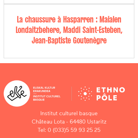
La chaussure à Hasparren : Maialen
Londaitzbehere, Maddi Saint-Esteben,
Jean-Baptiste Goutenègre
Institut culturel basque
Château Lota - 64480 Ustaritz
Tel: 0 (033)5 59 93 25 25