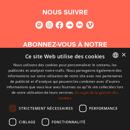
NOUS SUIVRE
ABONNEZ-VOUS À NOTRE
NEWSLETTER
×
Ce site Web utilise des cookies
Nous utilisons des cookies pour personnaliser le contenu, les
S'abonner
publicités et analyser notre trafic. Nous partageons également des
BASQUE
informations sur votre utilisation de notre site avec nos partenaires
FRENCH
de publicité et d"analyse qui peuvent les combiner avec d"autres
informations que vous leur avez fournies ou qu"ils ont collectées lors
SPANISH
de votre utilisation de leurs services.
Au sujet de la gestion des
cookies
ENGLISH
STRICTEMENT NÉCESSAIRES
PERFORMANCE
CIBLAGE
FONCTIONNALITÉ