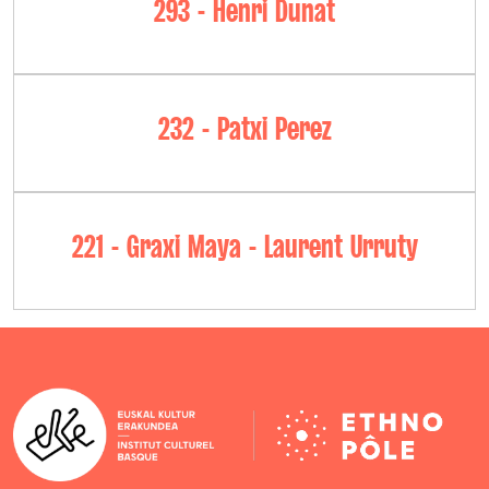
293 - Henri Dunat
232 - Patxi Perez
221 - Graxi Maya - Laurent Urruty