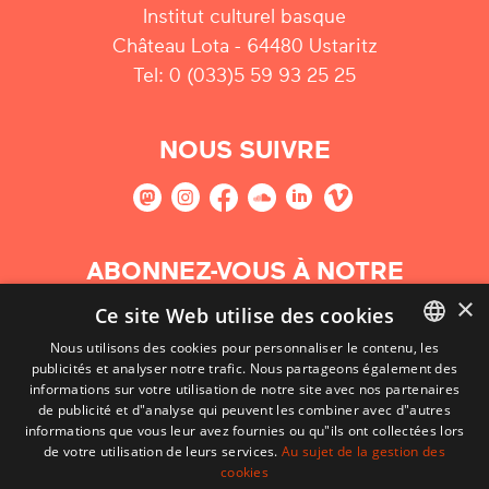
Institut culturel basque
Château Lota - 64480 Ustaritz
Tel: 0 (033)5 59 93 25 25
NOUS SUIVRE
ABONNEZ-VOUS À NOTRE
NEWSLETTER
×
Ce site Web utilise des cookies
Nous utilisons des cookies pour personnaliser le contenu, les
S'abonner
publicités et analyser notre trafic. Nous partageons également des
BASQUE
informations sur votre utilisation de notre site avec nos partenaires
FRENCH
de publicité et d"analyse qui peuvent les combiner avec d"autres
informations que vous leur avez fournies ou qu"ils ont collectées lors
SPANISH
de votre utilisation de leurs services.
Au sujet de la gestion des
cookies
ENGLISH