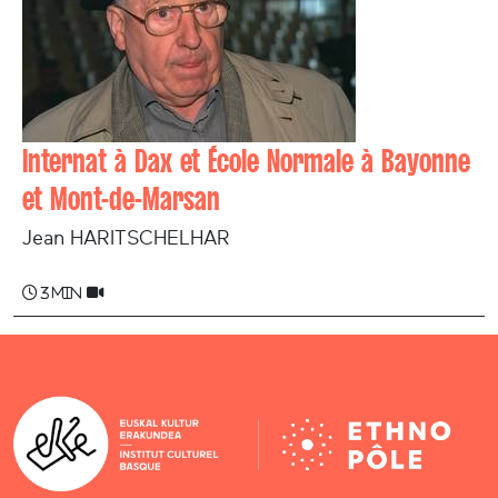
Internat à Dax et École Normale à Bayonne
et Mont-de-Marsan
Jean HARITSCHELHAR
3 min