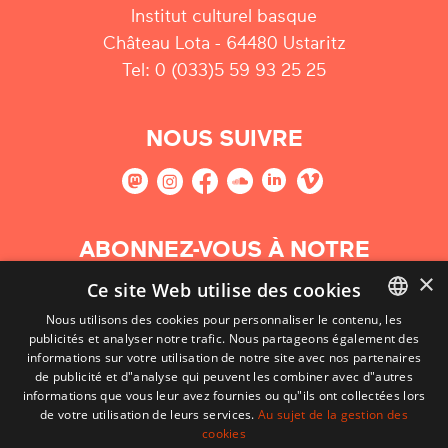
Institut culturel basque
Château Lota - 64480 Ustaritz
Tel: 0 (033)5 59 93 25 25
NOUS SUIVRE
ABONNEZ-VOUS À NOTRE
NEWSLETTER
×
Ce site Web utilise des cookies
Nous utilisons des cookies pour personnaliser le contenu, les
S'abonner
publicités et analyser notre trafic. Nous partageons également des
BASQUE
informations sur votre utilisation de notre site avec nos partenaires
FRENCH
de publicité et d"analyse qui peuvent les combiner avec d"autres
informations que vous leur avez fournies ou qu"ils ont collectées lors
SPANISH
de votre utilisation de leurs services.
Au sujet de la gestion des
cookies
ENGLISH