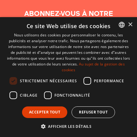
ABONNEZ-VOUS À NOTRE
NEWSLETTER
×
Ce site Web utilise des cookies
Nous utilisons des cookies pour personnaliser le contenu, les
S'abonner
publicités et analyser notre trafic. Nous partageons également des
BASQUE
informations sur votre utilisation de notre site avec nos partenaires
FRENCH
de publicité et d"analyse qui peuvent les combiner avec d"autres
informations que vous leur avez fournies ou qu"ils ont collectées lors
SPANISH
de votre utilisation de leurs services.
Au sujet de la gestion des
cookies
ENGLISH
STRICTEMENT NÉCESSAIRES
PERFORMANCE
CIBLAGE
FONCTIONNALITÉ
ACCEPTER TOUT
REFUSER TOUT
CONTACT
CONDITIONS D'UTILISATION
MENTIONS LÉGALES
AFFICHER LES DÉTAILS
Développé par CodeSyntax. CMS :
Django
.