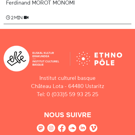
Ferdinand MOROT MONOMI
2 min
Institut culturel basque
Château Lota - 64480 Ustaritz
Tel: 0 (033)5 59 93 25 25
NOUS SUIVRE