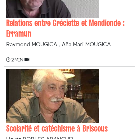
Relations entre Gréciette et Mendionde :
Erramun
Raymond MOUGICA , Aña Mari MOUGICA
2 min
Scolarité et catéchisme à Briscous