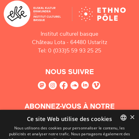
Institut culturel basque
Château Lota - 64480 Ustaritz
Tel: 0 (033)5 59 93 25 25
NOUS SUIVRE
ABONNEZ-VOUS À NOTRE
NEWSLETTER
×
Ce site Web utilise des cookies
Nous utilisons des cookies pour personnaliser le contenu, les
S'abonner
publicités et analyser notre trafic. Nous partageons également des
BASQUE