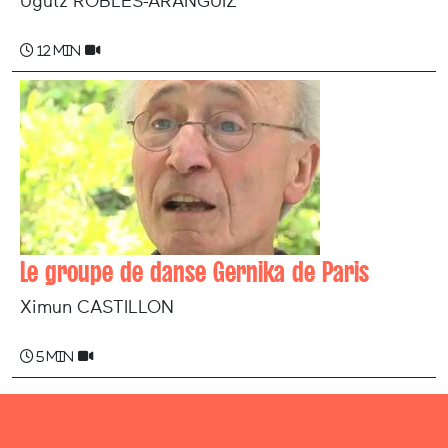
Ugutz ROBLES-ARANGUIZ
12 min
Le groupe de danse Gernika de Paris
Ximun CASTILLON
5 min