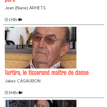
Jean (Nane) ARHETS
1 min
Turtira, le tisserand maître de danse
Jakes CASAUBON
3 min