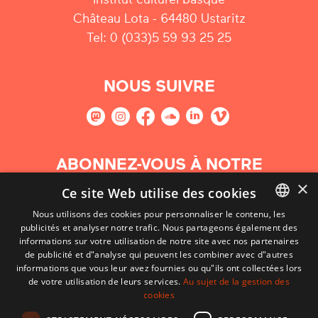
Château Lota - 64480 Ustaritz
Tel: 0 (033)5 59 93 25 25
NOUS SUIVRE
ABONNEZ-VOUS À NOTRE
NEWSLETTER
×
Ce site Web utilise des cookies
Nous utilisons des cookies pour personnaliser le contenu, les
S'abonner
publicités et analyser notre trafic. Nous partageons également des
BASQUE
informations sur votre utilisation de notre site avec nos partenaires
FRENCH
de publicité et d"analyse qui peuvent les combiner avec d"autres
informations que vous leur avez fournies ou qu"ils ont collectées lors
SPANISH
de votre utilisation de leurs services.
Au sujet de la gestion des
cookies
ENGLISH